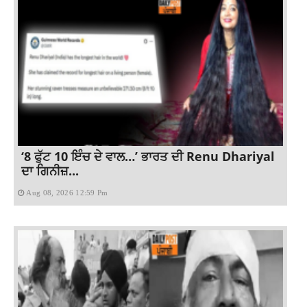
‘8 ਫੁੱਟ 10 ਇੰਚ ਦੇ ਵਾਲ…’ ਭਾਰਤ ਦੀ Renu Dhariyal
ਦਾ ਗਿਨੀਜ਼...
Aug 08, 2026 12:59 Pm