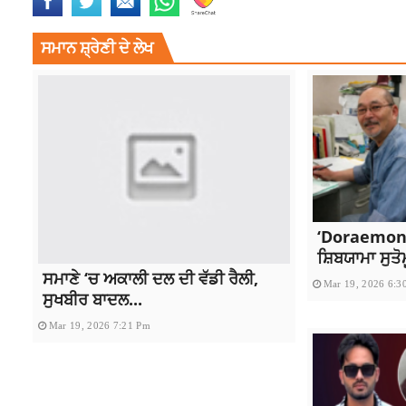
ਸਮਾਨ ਸ਼੍ਰੇਣੀ ਦੇ ਲੇਖ
‘Doraemon’
ਸ਼ਿਬਯਾਮਾ ਸੁਤੋ
ਸਮਾਣੇ ‘ਚ ਅਕਾਲੀ ਦਲ ਦੀ ਵੱਡੀ ਰੈਲੀ,
Mar 19, 2026 6:3
ਸੁਖਬੀਰ ਬਾਦਲ...
Mar 19, 2026 7:21 Pm