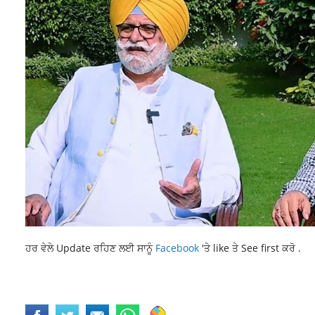
ਹਰ ਵੇਲੇ Update ਰਹਿਣ ਲਈ ਸਾਨੂੰ
Facebook
'ਤੇ like ਤੇ See first ਕਰੋ .
LATEST NEWS
LATEST PUNJABI NEWS
NEWS
POLICE STOPPED SHO