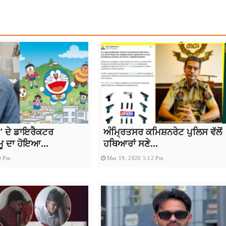
 ਦੇ ਡਾਇਰੈਕਟਰ
ਅੰਮ੍ਰਿਤਸਰ ਕਮਿਸ਼ਨਰੇਟ ਪੁਲਿਸ ਵੱਲੋਂ
ਮੂ ਦਾ ਹੋਇਆ...
ਹਥਿਆਰਾਂ ਸਣੇ...
0 Pm
Mar 19, 2026 5:12 Pm