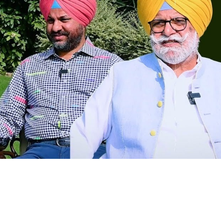
W
PUNJAB PATIALA NEWS
SATINDER SARTAJ
SINGER SATINDER SHOW
TO