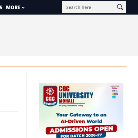
S
MORE