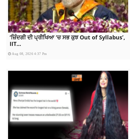
‘ਜ਼ਿੰਦਗੀ ਦੀ ਪ੍ਰੀਖਿਆ ‘ਚ ਸਭ ਕੁਝ Out of Syllabus’,
IIT...
Aug 08, 2026 4:37 Pm