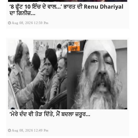
‘8 ਫੁੱਟ 10 ਇੰਚ ਦੇ ਵਾਲ…’ ਭਾਰਤ ਦੀ Renu Dhariyal
ਦਾ ਗਿਨੀਜ਼...
Aug 08, 2026 12:59 Pm
‘ਮੇਰੇ ਦੰਦ ਵੀ ਤੋੜ ਦਿੱਤੇ, ਮੈਂ ਬਦਲਾ ਜ਼ਰੂਰ...
Aug 08, 2026 12:49 Pm