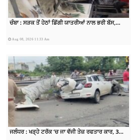
ਚੰਬਾ : ਸੜਕ ਤੋਂ ਹੇਠਾਂ ਡਿੱਗੀ ਯਾਤਰੀਆਂ ਨਾਲ ਭਰੀ ਬੱਸ,...
Aug 08, 2026 11:33 Am
ਜਲੰਧਰ : ਖੜ੍ਹੇ ਟਰੱਕ ‘ਚ ਜਾ ਵੱਜੀ ਤੇਜ਼ ਰਫਤਾਰ ਕਾਰ, 3...