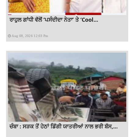
ਰਾਹੁਲ ਗਾਂਧੀ ਵੱਲੋਂ ‘ਪਸੰਦੀਦਾ ਨੇਤਾ’ ਤੇ ‘Cool...
Aug 08, 2026 12:03 Pm
ਚੰਬਾ : ਸੜਕ ਤੋਂ ਹੇਠਾਂ ਡਿੱਗੀ ਯਾਤਰੀਆਂ ਨਾਲ ਭਰੀ ਬੱਸ,...