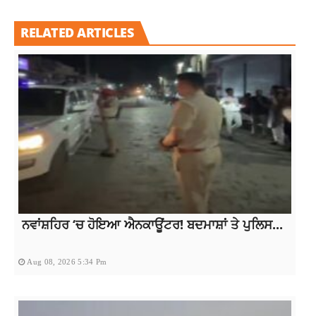
RELATED ARTICLES
ਨਵਾਂਸ਼ਹਿਰ ‘ਚ ਹੋਇਆ ਐਨਕਾਊਂਟਰ! ਬਦਮਾਸ਼ਾਂ ਤੇ ਪੁਲਿਸ...
Aug 08, 2026 5:34 Pm