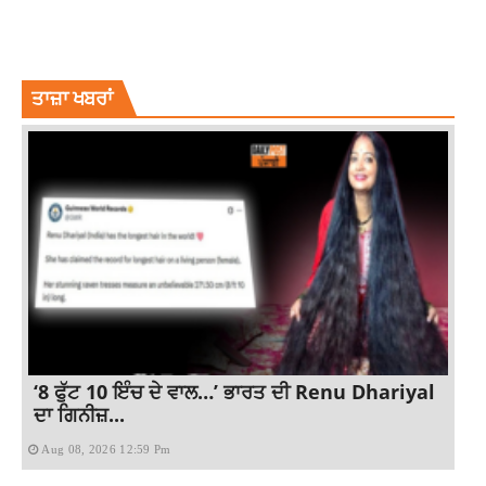
LATEST NEWS
LATEST PUNJABI NEWS
NEWS
PATIALA'S GURUGHAR
PROFANITY IN PATIALA
PUNJAB PATIALA NEWS
SHREE GURU GRANTH SAHIB
TOP NEWS
ਤਾਜ਼ਾ ਖਬਰਾਂ
‘8 ਫੁੱਟ 10 ਇੰਚ ਦੇ ਵਾਲ…’ ਭਾਰਤ ਦੀ Renu Dhariyal
ਦਾ ਗਿਨੀਜ਼...
Aug 08, 2026 12:59 Pm