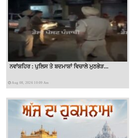
ਨਵਾਂਸ਼ਹਿਰ : ਪੁਲਿਸ ਤੇ ਬਦਮਾਸ਼ਾਂ ਵਿਚਾਲੇ ਮੁਠਭੇੜ...
Aug 08, 2026 10:09 Am