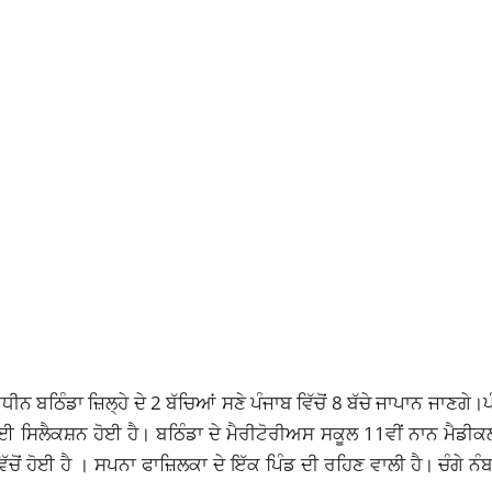
ਿੰਡਾ ਜ਼ਿਲ੍ਹੇ ਦੇ 2 ਬੱਚਿਆਂ ਸਣੇ ਪੰਜਾਬ ਵਿੱਚੋਂ 8 ਬੱਚੇ ਜਾਪਾਨ ਜਾਣਗੇ।ਪ
 ਲਈ ਸਿਲੈਕਸ਼ਨ ਹੋਈ ਹੈ। ਬਠਿੰਡਾ ਦੇ ਮੈਰੀਟੋਰੀਅਸ ਸਕੂਲ 11ਵੀਂ ਨਾਨ ਮੈਡੀਕ
ਿੱਚੋਂ ਹੋਈ ਹੈ । ਸਪਨਾ ਫਾਜ਼ਿਲਕਾ ਦੇ ਇੱਕ ਪਿੰਡ ਦੀ ਰਹਿਣ ਵਾਲੀ ਹੈ। ਚੰਗੇ