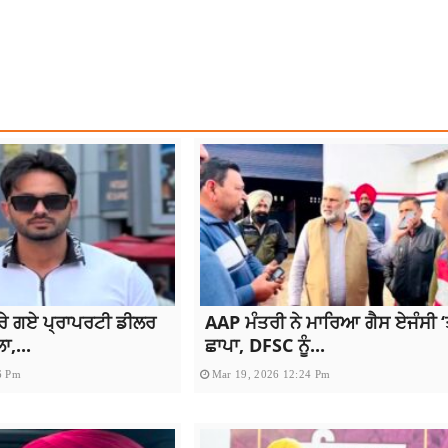
 NEWS
PUNJAB SCHOOLS
ਰੇ ਗਏ ਪ੍ਰਾਪਰਟੀ ਡੀਲਰ
AAP ਮੰਤਰੀ ਨੇ ਮਾਰਿਆ ਗੈਸ ਏਜੰਸੀ ‘
,...
ਛਾਪਾ, DFSC ਨੂੰ...
6 Pm
Mar 19, 2026 12:24 Pm