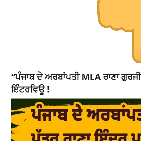
“ਪੰਜਾਬ ਦੇ ਅਰਬਾਂਪਤੀ MLA ਰਾਣਾ ਗੁਰਜੀਤ
ਇੰਟਰਵਿਊ !