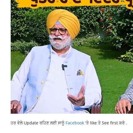
ਹਰ ਵੇਲੇ Update ਰਹਿਣ ਲਈ ਸਾਨੂੰ
Facebook
'ਤੇ like ਤੇ See first ਕਰੋ .