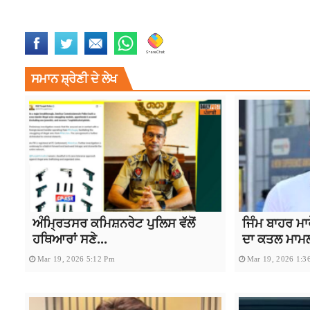
JAPAN
PUNJAB 8 STUDENTS FROM GOVERNMENT SCHOOLS
PUNJAB
ਸਮਾਨ ਸ਼੍ਰੇਣੀ ਦੇ ਲੇਖ
ਅੰਮ੍ਰਿਤਸਰ ਕਮਿਸ਼ਨਰੇਟ ਪੁਲਿਸ ਵੱਲੋਂ
ਜਿੰਮ ਬਾਹਰ ਮਾ
ਹਥਿਆਰਾਂ ਸਣੇ...
ਦਾ ਕਤਲ ਮਾਮਲਾ
Mar 19, 2026 5:12 Pm
Mar 19, 2026 1:3