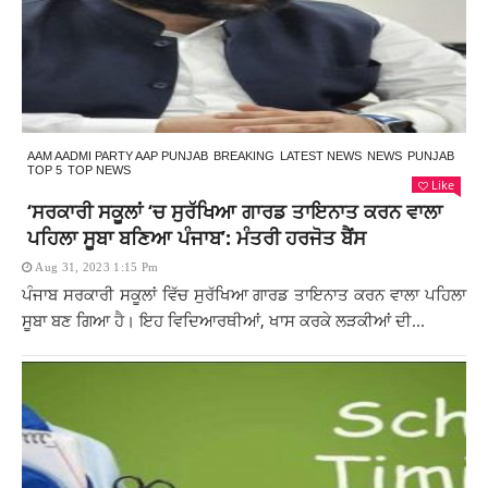
AAM AADMI PARTY AAP PUNJAB
BREAKING
LATEST NEWS
NEWS
PUNJAB
TOP 5
TOP NEWS
Like
‘ਸਰਕਾਰੀ ਸਕੂਲਾਂ ‘ਚ ਸੁਰੱਖਿਆ ਗਾਰਡ ਤਾਇਨਾਤ ਕਰਨ ਵਾਲਾ
ਪਹਿਲਾ ਸੂਬਾ ਬਣਿਆ ਪੰਜਾਬ’: ਮੰਤਰੀ ਹਰਜੋਤ ਬੈਂਸ
Aug 31, 2023 1:15 Pm
ਪੰਜਾਬ ਸਰਕਾਰੀ ਸਕੂਲਾਂ ਵਿੱਚ ਸੁਰੱਖਿਆ ਗਾਰਡ ਤਾਇਨਾਤ ਕਰਨ ਵਾਲਾ ਪਹਿਲਾ
ਸੂਬਾ ਬਣ ਗਿਆ ਹੈ। ਇਹ ਵਿਦਿਆਰਥੀਆਂ, ਖਾਸ ਕਰਕੇ ਲੜਕੀਆਂ ਦੀ...