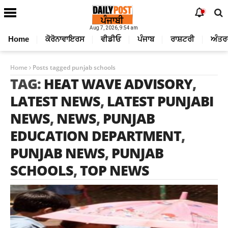
Aug 7, 2026, 9:54 am
Home
ਕੋਰੋਨਾਵਾਇਰਸ
ਵੀਡੀਓ
ਪੰਜਾਬ
ਰਾਸ਼ਟਰੀ
ਅੰਤਰ
Home
Posts tagged punjab schools
TAG:
HEAT WAVE ADVISORY
,
LATEST NEWS
,
LATEST PUNJABI
NEWS
,
NEWS
,
PUNJAB
EDUCATION DEPARTMENT
,
PUNJAB NEWS
,
PUNJAB
SCHOOLS
,
TOP NEWS