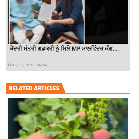
ਕੇਂਦਰੀ ਮੰਤਰੀ ਗਡਕਰੀ ਨੂੰ ਮਿਲੇ MP ਮਾਲਵਿੰਦਰ ਕੰਗ,...
Aug 05, 2026 7:56 Pm
RELATED ARTICLES