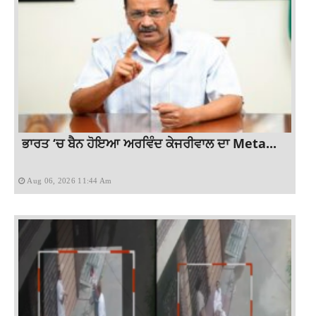
ਭਾਰਤ ‘ਚ ਬੈਨ ਹੋਇਆ ਅਰਵਿੰਦ ਕੇਜਰੀਵਾਲ ਦਾ Meta...
Aug 06, 2026 11:44 Am