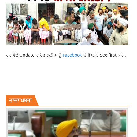
ਹਰ ਵੇਲੇ Update ਰਹਿਣ ਲਈ ਸਾਨੂੰ
Facebook
'ਤੇ like ਤੇ See first ਕਰੋ .
COLD WAVE FOG ALERT
LATEST NEWS
NEWS
PUNJAB WEATHER UPDATE
RAJDEEP SINGH BENIPAL FASTWAY
RAJDEEP SINGH FASTWAY
RAJDEEP SINGH LUDHIANA
TOP NEWS
ਤਾਜ਼ਾ ਖਬਰਾਂ