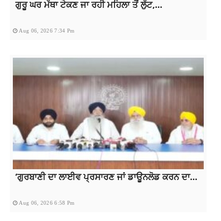
ਗੁਰੂ ਘਰ ਮੱਥਾ ਟੇਕਣ ਜਾ ਰਹੀ ਮਹਿਲਾ ਤੋਂ ਲੁੱਟ,...
Aug 06, 2026 7:34 Pm
‘ਗੁਰਬਾਣੀ ਦਾ ਲਾਈਵ ਪ੍ਰਸਾਰਣ ਜਾਂ ਡਾਊਨਲੋਡ ਕਰਨ ਦਾ...
Aug 06, 2026 6:58 Pm