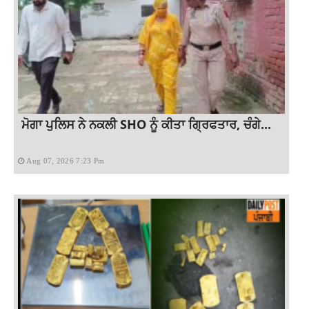
ਮੋਗਾ ਪੁਲਿਸ ਨੇ ਨਕਲੀ SHO ਨੂੰ ਕੀਤਾ ਗ੍ਰਿਫਤਾਰ, ਚੰਗੇ...
Aug 07, 2026 7:23 Pm