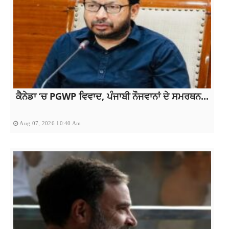
ਕੈਨੇਡਾ ‘ਚ PGWP ਵਿਵਾਦ, ਪੰਜਾਬੀ ਨੌਜਵਾਨਾਂ ਦੇ ਸਮਰਥਨ...
Aug 07, 2026 10:40 Am