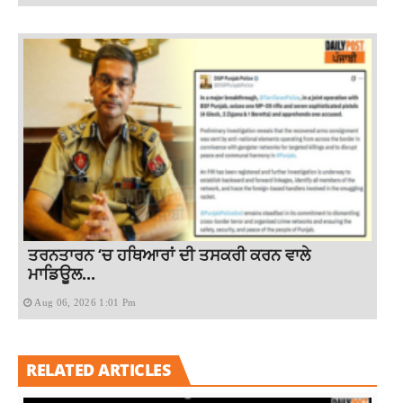
ਤਰਨਤਾਰਨ ‘ਚ ਹਥਿਆਰਾਂ ਦੀ ਤਸਕਰੀ ਕਰਨ ਵਾਲੇ
ਮਾਡਿਊਲ...
Aug 06, 2026 1:01 Pm
RELATED ARTICLES