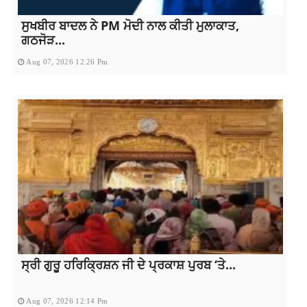
ਸੁਖਬੀਰ ਬਾਦਲ ਨੇ PM ਮੋਦੀ ਨਾਲ ਕੀਤੀ ਮੁਲਾਕਾਤ,
ਗਠਜੋੜ...
Aug 07, 2026 12:26 Pm
ਸ੍ਰੀ ਗੁਰੂ ਹਰਿਕ੍ਰਿਸ਼ਨ ਜੀ ਦੇ ਪ੍ਰਕਾਸ਼ ਪੁਰਬ ‘ਤੇ...
Aug 07, 2026 12:14 Pm