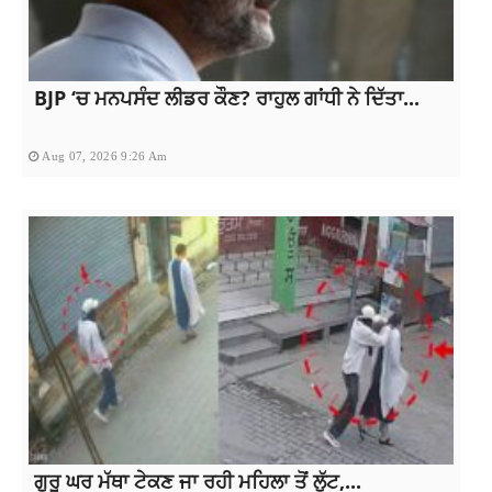
BJP ‘ਚ ਮਨਪਸੰਦ ਲੀਡਰ ਕੌਣ? ਰਾਹੁਲ ਗਾਂਧੀ ਨੇ ਦਿੱਤਾ...
Aug 07, 2026 9:26 Am
ਗੁਰੂ ਘਰ ਮੱਥਾ ਟੇਕਣ ਜਾ ਰਹੀ ਮਹਿਲਾ ਤੋਂ ਲੁੱਟ,...