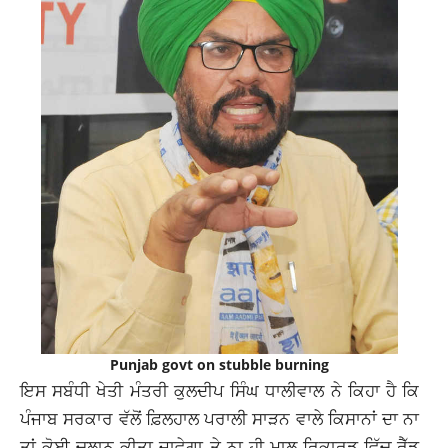
Punjab govt on stubble burning
ਇਸ ਸਬੰਧੀ ਖੇਤੀ ਮੰਤਰੀ ਕੁਲਦੀਪ ਸਿੰਘ ਧਾਲੀਵਾਲ ਨੇ ਕਿਹਾ ਹੈ ਕਿ
ਪੰਜਾਬ ਸਰਕਾਰ ਵੱਲੋਂ ਫ਼ਿਲਹਾਲ ਪਰਾਲੀ ਸਾੜਨ ਵਾਲੇ ਕਿਸਾਨਾਂ ਦਾ ਨਾ
ਤਾਂ ਕੋਈ ਚਲਾਨ ਕੀਤਾ ਜਾਵੇਗਾ ਤੇ ਨਾ ਹੀ ਮਾਲ ਰਿਕਾਰਡ ਵਿੱਚ ਰੈੱਡ