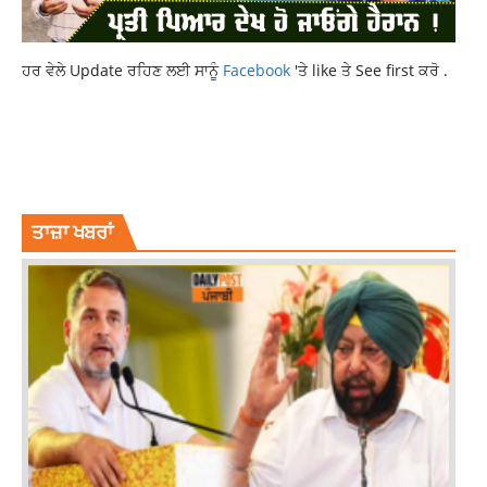
ਹਰ ਵੇਲੇ Update ਰਹਿਣ ਲਈ ਸਾਨੂੰ
Facebook
'ਤੇ like ਤੇ See first ਕਰੋ .
AAM AADMI PARTY
BHAGWANT MANN
PUNJAB GOVT ON STUBBLE BURNING
PUNJAB NEWS
STUBBLE BURNING
ਤਾਜ਼ਾ ਖਬਰਾਂ