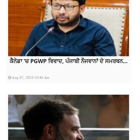
ਕੈਨੇਡਾ ‘ਚ PGWP ਵਿਵਾਦ, ਪੰਜਾਬੀ ਨੌਜਵਾਨਾਂ ਦੇ ਸਮਰਥਨ...
Aug 07, 2026 10:40 Am