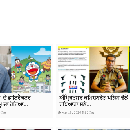
SA COURT
NEWS
PUNJAB POLICE
TOP NEWS
 ਦੇ ਡਾਇਰੈਕਟਰ
ਅੰਮ੍ਰਿਤਸਰ ਕਮਿਸ਼ਨਰੇਟ ਪੁਲਿਸ ਵੱਲੋਂ
ਮੂ ਦਾ ਹੋਇਆ...
ਹਥਿਆਰਾਂ ਸਣੇ...
0 Pm
Mar 19, 2026 5:12 Pm