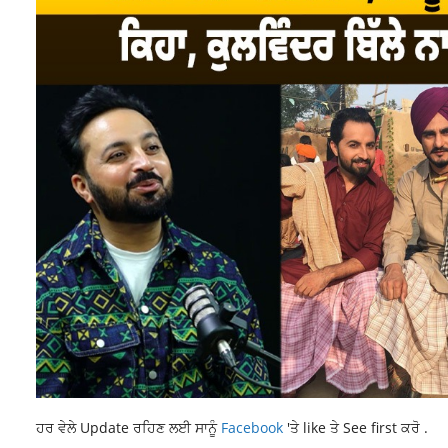
ਹਰ ਵੇਲੇ Update ਰਹਿਣ ਲਈ ਸਾਨੂੰ
Facebook
'ਤੇ like ਤੇ See first ਕਰੋ .