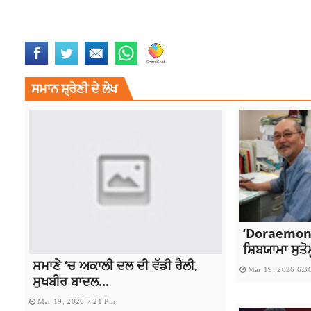
ANMOL
FILES PETITION
LATEST NEWS
LATEST PUNJABI NEWS
MAN
ਸਮਾਨ ਸ਼੍ਰੇਣੀ ਦੇ ਲੇਖ
‘Doraemon’
ਸ਼ਿਬਯਾਮਾ ਸੁਤੋ
ਸਮਾਣੇ ‘ਚ ਅਕਾਲੀ ਦਲ ਦੀ ਵੱਡੀ ਰੈਲੀ,
Mar 19, 2026 6:3
ਸੁਖਬੀਰ ਬਾਦਲ...
Mar 19, 2026 7:21 Pm