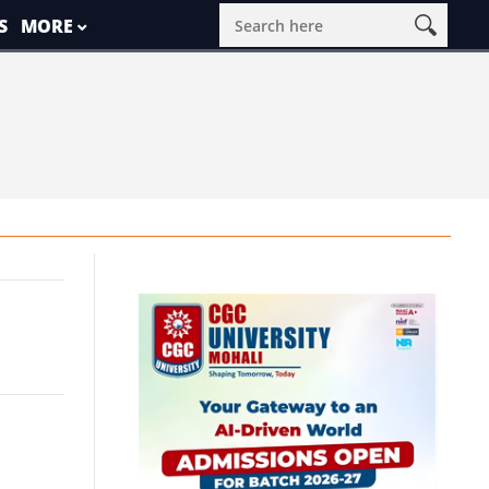
S
MORE