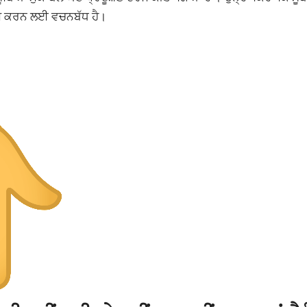
 ਖਤਮ ਕਰਨ ਲਈ ਵਚਨਬੱਧ ਹੈ।