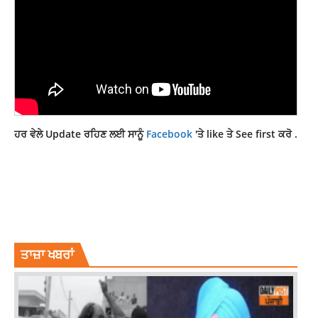
ਹਰ ਵੇਲੇ Update ਰਹਿਣ ਲਈ ਸਾਨੂੰ
Facebook
'ਤੇ like ਤੇ See first ਕਰੋ .
KHANNA PUNJABI JUTTI
PUNJABI JUTTI
PUNJABI JUTTI CULTURE
PUNJABI JUTTI DESIGN
PUNJABI JUTTI DESIGNS PHOTOS
PUNJABI JUTTI GIRL
PUNJABI JUTTI PATIALA
PUNJABI JUTTI PUNJABI JUTTI
ਤਾਜ਼ਾ ਖਬਰਾਂ