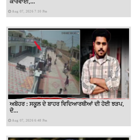
ਕਾਰਵਾਈ,...
Aug 07, 2026 7:10 Pm
ਅਬੋਹਰ : ਸਕੂਲ ਦੇ ਬਾਹਰ ਵਿਦਿਆਰਥੀਆਂ ਦੀ ਹੋਈ ਝੜਪ,
ਦੋ...
Aug 07, 2026 6:48 Pm