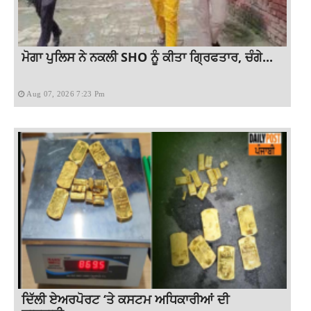
ਮੋਗਾ ਪੁਲਿਸ ਨੇ ਨਕਲੀ SHO ਨੂੰ ਕੀਤਾ ਗ੍ਰਿਫਤਾਰ, ਚੰਗੇ...
Aug 07, 2026 7:23 Pm
ਦਿੱਲੀ ਏਅਰਪੋਰਟ ‘ਤੇ ਕਸਟਮ ਅਧਿਕਾਰੀਆਂ ਦੀ