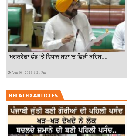
ਮਗਨਰੇਗਾ ਫੰਡ ‘ਤੇ ਵਿਧਾਨ ਸਭਾ ‘ਚ ਛਿੜੀ ਬਹਿਸ,...
Aug 06, 2026 1:21 Pm
RELATED ARTICLES