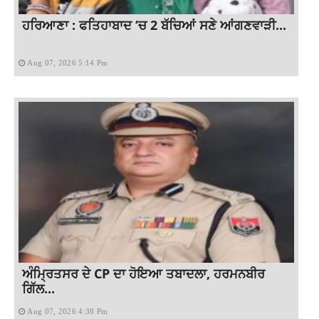
ਹਰਿਆਣਾ : ਫਤਿਹਾਬਾਦ ‘ਚ 2 ਬੱਚਿਆਂ ਸਣੇ ਆਂਗਣਵਾੜੀ...
Aug 07, 2026 5:14 Pm
ਅੰਮ੍ਰਿਤਸਰ ਦੇ CP ਦਾ ਹੋਇਆ ਤਬਾਦਲਾ, ਹਰਮਨਬੀਰ
ਗਿੱਲ...
Aug 07, 2026 4:38 Pm