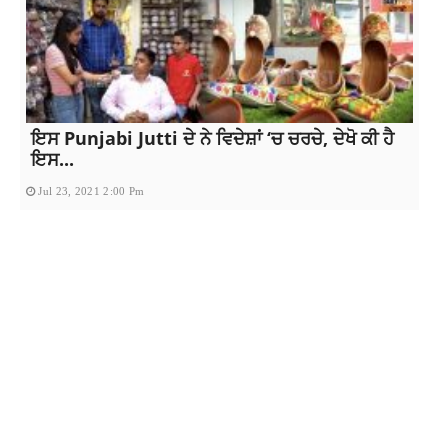
ਇਸ Punjabi Jutti ਦੇ ਨੇ ਵਿਦੇਸ਼ਾਂ ‘ਚ ਚਰਚੇ, ਦੇਖੋ ਕੀ ਹੈ
ਇਸ...
Jul 23, 2021 2:00 Pm