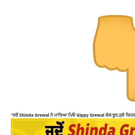
“ਜਦੋਂ Shinda Grewal ਨੇ ਮਾਰਿਆ ਪਿਓ Gippy Grewal ਕੋਲ ਝੂਠ,ਸੁਣੋ ਕਿਹੜੀ ਗੱਲ