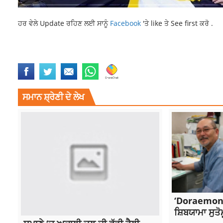
ਹਰ ਵੇਲੇ Update ਰਹਿਣ ਲਈ ਸਾਨੂੰ
Facebook
'ਤੇ like ਤੇ See first ਕਰੋ .
LOK SABHA ELECTIONS
NATIONAL NEWS
RAHUL GANDHI
TOP NEW
ਸਮਾਨ ਸ਼੍ਰੇਣੀ ਦੇ ਲੇਖ
‘Doraemon’
ਸ਼ਿਬਯਾਮਾ ਸੁਤੋ