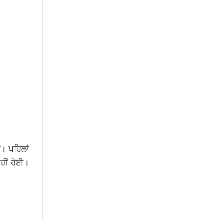
ੈ। ਪਹਿਲਾਂ
ਹੀਂ ਹੋਈ।