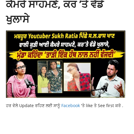
ਕੈਮਰੇ ਸਾਹਮਣੇ, ਕਰ ’ਤੇ ਵੱਡੇ
ਖੁਲਾਸੇ
ਹਰ ਵੇਲੇ Update ਰਹਿਣ ਲਈ ਸਾਨੂੰ
Facebook
'ਤੇ like ਤੇ See first ਕਰੋ .
DERA SACHA SAUDA
GURMEET RAM RAHIM
HARYANA NEWS
LATEST NEWS
LATEST PUNJABI NEWS
NEWS
TOP NEWS