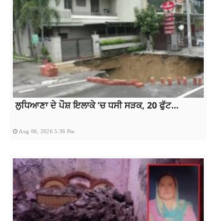
ਲੁਧਿਆਣਾ ਦੇ ਪੌਸ਼ ਇਲਾਕੇ ‘ਚ ਧਸੀ ਸੜਕ, 20 ਫੁੱਟ...
Aug 06, 2026 5:36 Pm