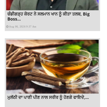
ਚੰਡੀਗੜ੍ਹ ਕੋਰਟ ਨੇ ਸਲਮਾਨ ਖਾਨ ਨੂੰ ਕੀਤਾ ਤਲਬ, Big
Boss...
Aug 06, 2026 9:37 Am
ਮੁਲੱਠੀ ਦਾ ਪਾਣੀ ਪੀਣ ਨਾਲ ਸਰੀਰ ਨੂੰ ਹੋਣਗੇ ਫਾਇਦੇ,...