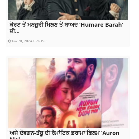
ਕੋਰਟ ਤੋਂ ਮਨਜ਼ੂਰੀ ਮਿਲਣ ਤੋਂ ਬਾਅਦ ‘Humare Barah’
ਦੀ...
Jun 20, 2024 1:26 Pm
ਅਜੇ ਦੇਵਗਨ-ਤੱਬੂ ਦੀ ਰੋਮਾਂਟਿਕ ਡਰਾਮਾ ਫਿਲਮ ‘Auron