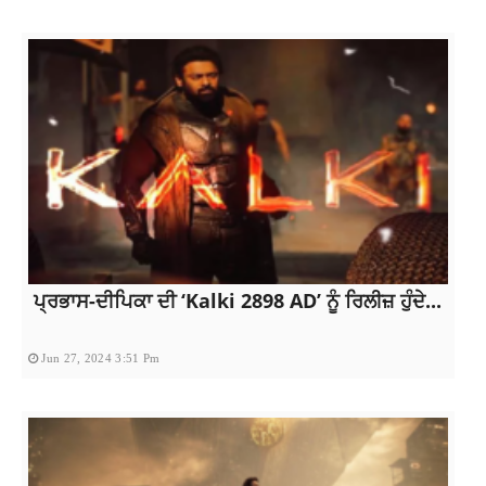
ਪ੍ਰਭਾਸ-ਦੀਪਿਕਾ ਦੀ ‘Kalki 2898 AD’ ਨੂੰ ਰਿਲੀਜ਼ ਹੁੰਦੇ...
Jun 27, 2024 3:51 Pm