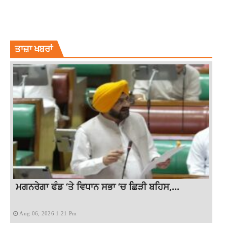
BOLLYWOOD
BOLLYWOOD ACTRESS RHEA CHAKRABORTY
RHEA CHAKRABORTY
RHEA CHAKRABORTY CRYPTIC POST
RHEA FORMER PARTNER SUSHANT SINGH
ਤਾਜ਼ਾ ਖਬਰਾਂ
ਮਗਨਰੇਗਾ ਫੰਡ ‘ਤੇ ਵਿਧਾਨ ਸਭਾ ‘ਚ ਛਿੜੀ ਬਹਿਸ,...
Aug 06, 2026 1:21 Pm