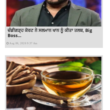
ਚੰਡੀਗੜ੍ਹ ਕੋਰਟ ਨੇ ਸਲਮਾਨ ਖਾਨ ਨੂੰ ਕੀਤਾ ਤਲਬ, Big
Boss...
Aug 06, 2026 9:37 Am