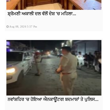
ਸ਼੍ਰੋਮਣੀ ਅਕਾਲੀ ਦਲ ਵੱਲੋਂ ਦੇਸ਼ ‘ਚ ਮਹਿਲਾ...
Aug 08, 2026 5:57 Pm
ਨਵਾਂਸ਼ਹਿਰ ‘ਚ ਹੋਇਆ ਐਨਕਾਊਂਟਰ! ਬਦਮਾਸ਼ਾਂ ਤੇ ਪੁਲਿਸ...