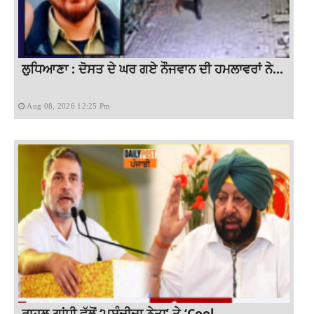
ਲੁਧਿਆਣਾ : ਦੋਸਤ ਦੇ ਘਰ ਗਏ ਨੌਜਵਾਨ ਦੀ ਹਮਲਾਵਰਾਂ ਨੇ...
Aug 08, 2026 12:25 Pm
ਰਾਹੁਲ ਗਾਂਧੀ ਵੱਲੋਂ ‘ਪਸੰਦੀਦਾ ਨੇਤਾ’ ਤੇ ‘Cool...