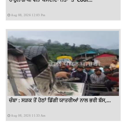
Aug 08, 2026 12:03 Pm
ਚੰਬਾ : ਸੜਕ ਤੋਂ ਹੇਠਾਂ ਡਿੱਗੀ ਯਾਤਰੀਆਂ ਨਾਲ ਭਰੀ ਬੱਸ,...
Aug 08, 2026 11:33 Am