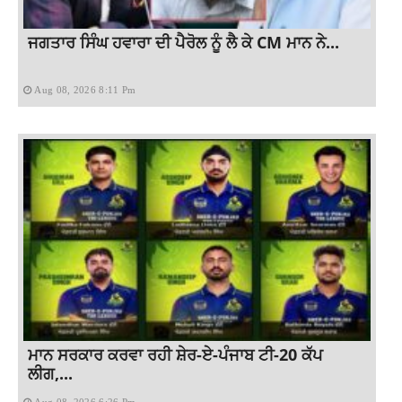
ਜਗਤਾਰ ਸਿੰਘ ਹਵਾਰਾ ਦੀ ਪੈਰੋਲ ਨੂੰ ਲੈ ਕੇ CM ਮਾਨ ਨੇ...
Aug 08, 2026 8:11 Pm
ਮਾਨ ਸਰਕਾਰ ਕਰਵਾ ਰਹੀ ਸ਼ੇਰ-ਏ-ਪੰਜਾਬ ਟੀ-20 ਕੱਪ
ਲੀਗ,...