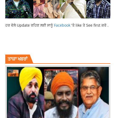
ਹਰ ਵੇਲੇ Update ਰਹਿਣ ਲਈ ਸਾਨੂੰ
Facebook
'ਤੇ like ਤੇ See first ਕਰੋ .
BUS HITS 6 VEHICLES
LATEST PUNJABI NEWS
NEWS
PANCHKULA NEWS
PUNJAB NEWS
SCHOOL BUS
TOP NEWS
ਤਾਜ਼ਾ ਖਬਰਾਂ