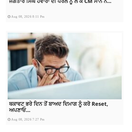
ਜਗਤਾਰ ਸਿੰਘ ਹਵਾਰਾ ਦੀ ਪੈਰੋਲ ਨੂੰ ਲੈ ਕੇ CM ਮਾਨ ਨੇ...
Aug 08, 2026 8:11 Pm
ਥਕਾਵਟ ਭਰੇ ਦਿਨ ਤੋਂ ਬਾਅਦ ਦਿਮਾਗ ਨੂੰ ਕਰੋ Reset,
ਅਪਣਾਓ...
Aug 08, 2026 7:27 Pm