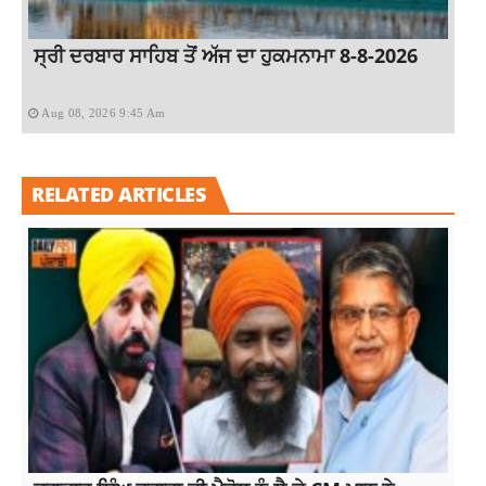
ਸ੍ਰੀ ਦਰਬਾਰ ਸਾਹਿਬ ਤੋਂ ਅੱਜ ਦਾ ਹੁਕਮਨਾਮਾ 8-8-2026
Aug 08, 2026 9:45 Am
RELATED ARTICLES