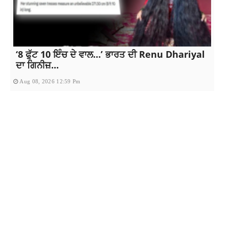
‘8 ਫੁੱਟ 10 ਇੰਚ ਦੇ ਵਾਲ…’ ਭਾਰਤ ਦੀ Renu Dhariyal
ਦਾ ਗਿਨੀਜ਼...
Aug 08, 2026 12:59 Pm