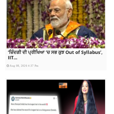
‘ਜ਼ਿੰਦਗੀ ਦੀ ਪ੍ਰੀਖਿਆ ‘ਚ ਸਭ ਕੁਝ Out of Syllabus’,
IIT...
Aug 08, 2026 4:37 Pm