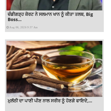
ਚੰਡੀਗੜ੍ਹ ਕੋਰਟ ਨੇ ਸਲਮਾਨ ਖਾਨ ਨੂੰ ਕੀਤਾ ਤਲਬ, Big
Boss...
Aug 06, 2026 9:37 Am
ਮੁਲੱਠੀ ਦਾ ਪਾਣੀ ਪੀਣ ਨਾਲ ਸਰੀਰ ਨੂੰ ਹੋਣਗੇ ਫਾਇਦੇ,...