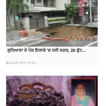
ਲੁਧਿਆਣਾ ਦੇ ਪੌਸ਼ ਇਲਾਕੇ ‘ਚ ਧਸੀ ਸੜਕ, 20 ਫੁੱਟ...
Aug 06, 2026 5:36 Pm