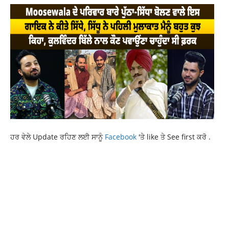
ਹਰ ਵੇਲੇ Update ਰਹਿਣ ਲਈ ਸਾਨੂੰ
Facebook
'ਤੇ like ਤੇ See first ਕਰੋ .
6 KILLED IN SHOOTING
LATEST INTERNATIONAL NEWS
LATEST NEWS
NEWS
RAJDEEP SINGH BENIPAL LUDHIANA
RAJDEEP SINGH FASTWAY
RAJDEEP SINGH FASTWAY LUDHIANA
RAJDEEP SINGH LUDHIANA
RAJDEEP SINGH LUDHIANA FASTWAY
SHOOTING IN AMERICA
TOP NEWS