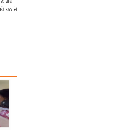
ੀ ਬਣ ਗਈ।
ਹੇ ਹਨ ਜੋ