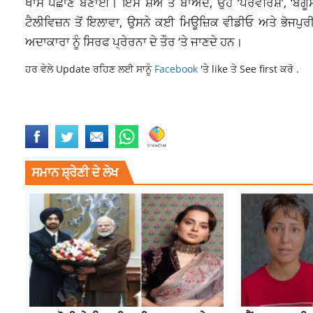
ਖਾਸ ਪਛਾਣ ਬਣਾਈ। ਇਸ ਸ਼ੋਅ ਤੋਂ ਬਾਅਦ, ਉਹ ‘ਪਰਵਰਿਸ਼’, ‘ਬੇਗੂਸ
ਟੈਲੀਵਿਜ਼ਨ ਤੋਂ ਇਲਾਵਾ, ਉਸਨੇ ਕਈ ਮਿਊਜ਼ਿਕ ਵੀਡੀਓ ਅਤੇ ਭੋਜਪੁਰੀ 
ਅਦਾਕਾਰਾ ਨੂੰ ਸਿਰਫ ਪ੍ਰੇਰਨਾ ਦੇ ਤੌਰ ‘ਤੇ ਜਾਣਦੇ ਹਨ।
ਹਰ ਵੇਲੇ Update ਰਹਿਣ ਲਈ ਸਾਨੂੰ
Facebook
'ਤੇ like ਤੇ See first ਕਰੋ .
BOLLYWOOD
ROHIT SHETTY
SHWETA TIWARI
SHWETA TIWARI NE
ਸਮਾਨ ਸ਼੍ਰੇਣੀ ਦੇ ਲੇਖ