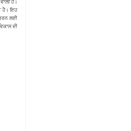
 ਵਾਲੀ ਹੈ।
ੋਈ ਹੈ। ਇਹ
ਆਤ ਕਰਨ ਲਈ
 ਵਿਕਾਸ ਦੀ