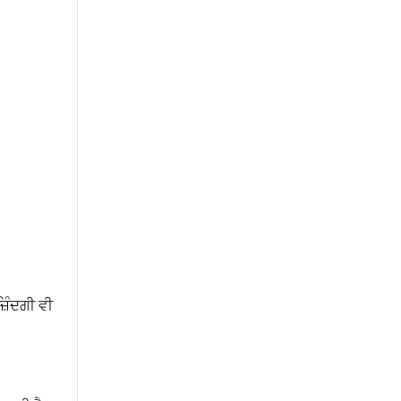
਼ਿੰਦਗੀ ਵੀ