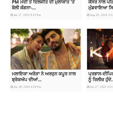
PM ਮੋਦੀ ਤੇ ਦਿਲਜੀਤ ਦੀ ਮੁਲਾਕਾਤ ‘ਤੇ
ਕੈਂਸਰ ਨਾਲ ਪ
ਬੋਲੀ ਕੰਗਨਾ-...
ਮੁੰਡਵਾਇਆ ਸਿਰ
Jan 17, 2025 8:19 Pm
Aug 02, 2024 3:3
ਮਲਾਇਕਾ ਅਰੋੜਾ ਨੇ ਅਰਜੁਨ ਕਪੂਰ ਨਾਲ
ਪ੍ਰਭਾਸ-ਦੀਪਿ
ਬ੍ਰੇਕਅੱਪ ਦੀਆਂ...
ਨੂੰ ਰਿਲੀਜ਼ ਹੁੰਦੇ.
Jun 28, 2024 4:28 Pm
Jun 27, 2024 3:5