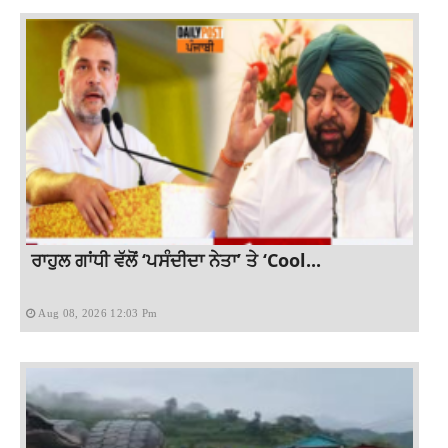
ਰਾਹੁਲ ਗਾਂਧੀ ਵੱਲੋਂ ‘ਪਸੰਦੀਦਾ ਨੇਤਾ’ ਤੇ ‘Cool...
Aug 08, 2026 12:03 Pm