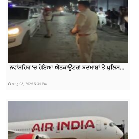
ਨਵਾਂਸ਼ਹਿਰ ‘ਚ ਹੋਇਆ ਐਨਕਾਊਂਟਰ! ਬਦਮਾਸ਼ਾਂ ਤੇ ਪੁਲਿਸ...
Aug 08, 2026 5:34 Pm