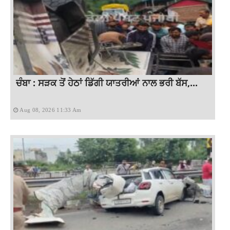
ਚੰਬਾ : ਸੜਕ ਤੋਂ ਹੇਠਾਂ ਡਿੱਗੀ ਯਾਤਰੀਆਂ ਨਾਲ ਭਰੀ ਬੱਸ,...
Aug 08, 2026 11:33 Am