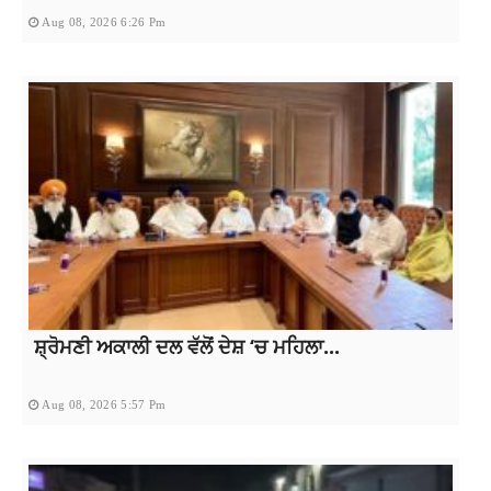
Aug 08, 2026 6:26 Pm
ਸ਼੍ਰੋਮਣੀ ਅਕਾਲੀ ਦਲ ਵੱਲੋਂ ਦੇਸ਼ ‘ਚ ਮਹਿਲਾ...
Aug 08, 2026 5:57 Pm