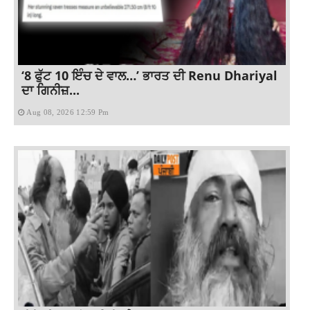
‘8 ਫੁੱਟ 10 ਇੰਚ ਦੇ ਵਾਲ…’ ਭਾਰਤ ਦੀ Renu Dhariyal
ਦਾ ਗਿਨੀਜ਼...
Aug 08, 2026 12:59 Pm