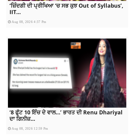
‘ਜ਼ਿੰਦਗੀ ਦੀ ਪ੍ਰੀਖਿਆ ‘ਚ ਸਭ ਕੁਝ Out of Syllabus’,
IIT...
Aug 08, 2026 4:37 Pm
‘8 ਫੁੱਟ 10 ਇੰਚ ਦੇ ਵਾਲ…’ ਭਾਰਤ ਦੀ Renu Dhariyal
ਦਾ ਗਿਨੀਜ਼...
Aug 08, 2026 12:59 Pm