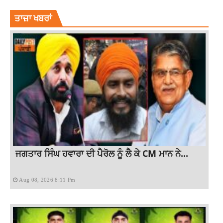
ਤਾਜ਼ਾ ਖਬਰਾਂ
ਜਗਤਾਰ ਸਿੰਘ ਹਵਾਰਾ ਦੀ ਪੈਰੋਲ ਨੂੰ ਲੈ ਕੇ CM ਮਾਨ ਨੇ...
Aug 08, 2026 8:11 Pm