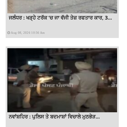
ਜਲੰਧਰ : ਖੜ੍ਹੇ ਟਰੱਕ ‘ਚ ਜਾ ਵੱਜੀ ਤੇਜ਼ ਰਫਤਾਰ ਕਾਰ, 3...
Aug 08, 2026 10:56 Am
ਨਵਾਂਸ਼ਹਿਰ : ਪੁਲਿਸ ਤੇ ਬਦਮਾਸ਼ਾਂ ਵਿਚਾਲੇ ਮੁਠਭੇੜ...