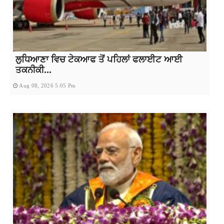
ਲੁਧਿਆਣਾ ਵਿਚ ਟੇਕਆਫ ਤੋਂ ਪਹਿਲਾਂ ਫਲਾਈਟ ਆਈ
ਤਕਨੀਕੀ...
Aug 08, 2026 5:05 Pm