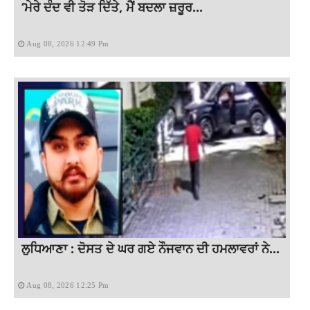
‘ਮੇਰੇ ਦੰਦ ਵੀ ਤੋੜ ਦਿੱਤੇ, ਮੈਂ ਬਦਲਾ ਜ਼ਰੂਰ...
Aug 08, 2026 12:49 Pm
ਲੁਧਿਆਣਾ : ਦੋਸਤ ਦੇ ਘਰ ਗਏ ਨੌਜਵਾਨ ਦੀ ਹਮਲਾਵਰਾਂ ਨੇ...
Aug 08, 2026 12:25 Pm