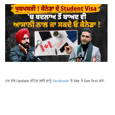
ਹਰ ਵੇਲੇ Update ਰਹਿਣ ਲਈ ਸਾਨੂੰ
Facebook
'ਤੇ like ਤੇ See first ਕਰੋ .
FARMER LEADER
JAGJIT SINGH DALLEWAL
LATEST NEWS
LATEST PUNJABI NEWS
NEWS
PUNJAB PATIALA NEWS
PUNJABNEWS
RAJINDRA HOSPITAL
SWARAN SINGH PANDHER
TOP NEWS