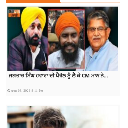
ਜਗਤਾਰ ਸਿੰਘ ਹਵਾਰਾ ਦੀ ਪੈਰੋਲ ਨੂੰ ਲੈ ਕੇ CM ਮਾਨ ਨੇ...
Aug 08, 2026 8:11 Pm