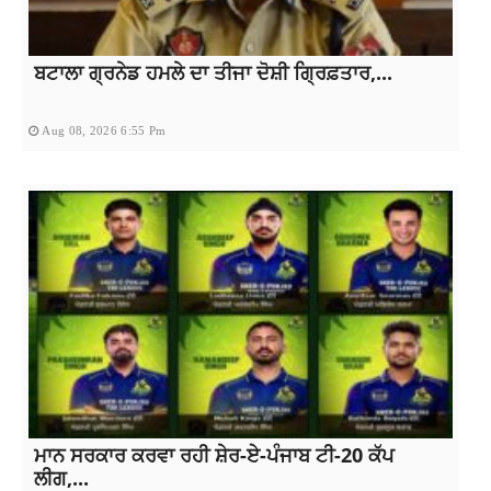
ਬਟਾਲਾ ਗ੍ਰਨੇਡ ਹਮਲੇ ਦਾ ਤੀਜਾ ਦੋਸ਼ੀ ਗ੍ਰਿਫ਼ਤਾਰ,...
Aug 08, 2026 6:55 Pm
ਮਾਨ ਸਰਕਾਰ ਕਰਵਾ ਰਹੀ ਸ਼ੇਰ-ਏ-ਪੰਜਾਬ ਟੀ-20 ਕੱਪ
ਲੀਗ,...