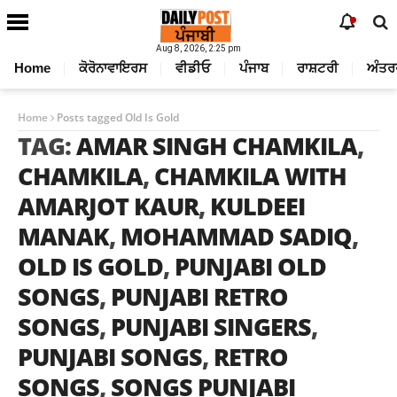
Aug 8, 2026, 2:25 pm
Home
ਕੋਰੋਨਾਵਾਇਰਸ
ਵੀਡੀਓ
ਪੰਜਾਬ
ਰਾਸ਼ਟਰੀ
ਅੰਤਰ
Home
Posts tagged Old Is Gold
TAG:
AMAR SINGH CHAMKILA
,
CHAMKILA
,
CHAMKILA WITH
AMARJOT KAUR
,
KULDEEI
MANAK
,
MOHAMMAD SADIQ
,
OLD IS GOLD
,
PUNJABI OLD
SONGS
,
PUNJABI RETRO
SONGS
,
PUNJABI SINGERS
,
PUNJABI SONGS
,
RETRO
SONGS
,
SONGS PUNJABI