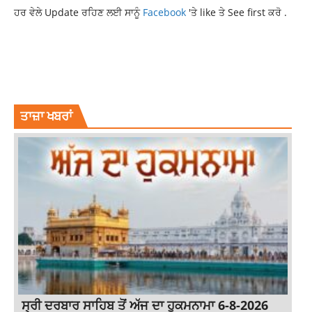
ਹਰ ਵੇਲੇ Update ਰਹਿਣ ਲਈ ਸਾਨੂੰ
Facebook
'ਤੇ like ਤੇ See first ਕਰੋ .
LATEST NEWS
LATEST PUNJAB NEWS
LIQUOR SHOPS WILL CLOSED
NEWS
TOMORROW WILL BE DRY DAY
TOP NEWS
ਤਾਜ਼ਾ ਖਬਰਾਂ
ਸ੍ਰੀ ਦਰਬਾਰ ਸਾਹਿਬ ਤੋਂ ਅੱਜ ਦਾ ਹੁਕਮਨਾਮਾ 6-8-2026