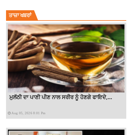
LOK SABHA ELECTIONS
NATIONAL NEWS
TOP NEW
ਤਾਜ਼ਾ ਖਬਰਾਂ
ਮੁਲੱਠੀ ਦਾ ਪਾਣੀ ਪੀਣ ਨਾਲ ਸਰੀਰ ਨੂੰ ਹੋਣਗੇ ਫਾਇਦੇ,...
Aug 05, 2026 8:01 Pm