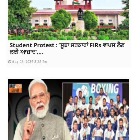
Student Protest : ‘ਸੂਬਾ ਸਰਕਾਰਾਂ FIRs ਵਾਪਸ ਲੈਣ
ਲਈ ਆਜ਼ਾਦ’,...
Aug 03, 2026 5:35 Pm