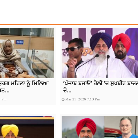
ਜ਼ੁਰਗ ਮਹਿਲਾ ਨੂੰ ਮਿਲਿਆ
‘ਪੰਜਾਬ ਬਚਾਓ’ ਰੈਲੀ ‘ਚ ਸੁਖਬੀਰ ਬਾਦ
ਹਤ...
ਦੇ...
5 Pm
Mar 21, 2026 7:13 Pm