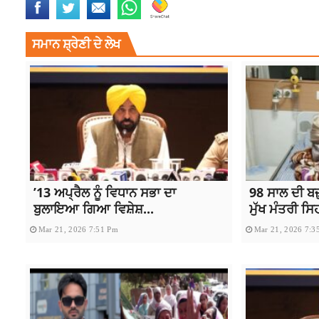
ਸਮਾਨ ਸ਼੍ਰੇਣੀ ਦੇ ਲੇਖ
’13 ਅਪ੍ਰੈਲ ਨੂੰ ਵਿਧਾਨ ਸਭਾ ਦਾ
98 ਸਾਲ ਦੀ ਬ
ਬੁਲਾਇਆ ਗਿਆ ਵਿਸ਼ੇਸ਼...
ਮੁੱਖ ਮੰਤਰੀ ਸਿ
Mar 21, 2026 7:51 Pm
Mar 21, 2026 7:3