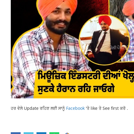
ਹਰ ਵੇਲੇ Update ਰਹਿਣ ਲਈ ਸਾਨੂੰ
Facebook
'ਤੇ like ਤੇ See first ਕਰੋ .
19-YEAR-OLD YOUTH
HEART ATTACK
LATEST NEWS
LATEST PUNJA