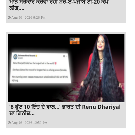
ਮਾਨ ਸਰਕਾਰ ਕਰਵਾ ਰਹੀ ਸ਼ੇਰ-ਏ-ਪੰਜਾਬ ਟੀ-20 ਕੱਪ
ਲੀਗ,...
Aug 08, 2026 6:26 Pm
‘8 ਫੁੱਟ 10 ਇੰਚ ਦੇ ਵਾਲ…’ ਭਾਰਤ ਦੀ Renu Dhariyal
ਦਾ ਗਿਨੀਜ਼...
Aug 08, 2026 12:59 Pm