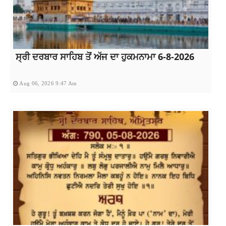
ਸ੍ਰੀ ਦਰਬਾਰ ਸਾਹਿਬ ਤੋਂ ਅੱਜ ਦਾ ਹੁਕਮਨਾਮਾ 6-8-2026
Aug 06, 2026 9:47 Am