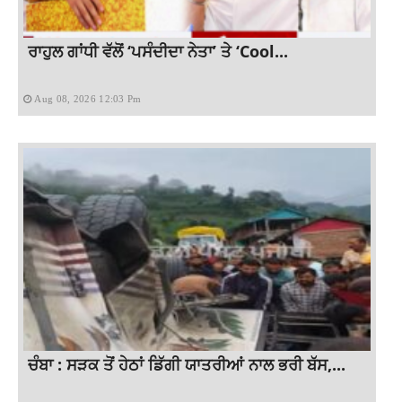
ਰਾਹੁਲ ਗਾਂਧੀ ਵੱਲੋਂ ‘ਪਸੰਦੀਦਾ ਨੇਤਾ’ ਤੇ ‘Cool...
Aug 08, 2026 12:03 Pm
ਚੰਬਾ : ਸੜਕ ਤੋਂ ਹੇਠਾਂ ਡਿੱਗੀ ਯਾਤਰੀਆਂ ਨਾਲ ਭਰੀ ਬੱਸ,...