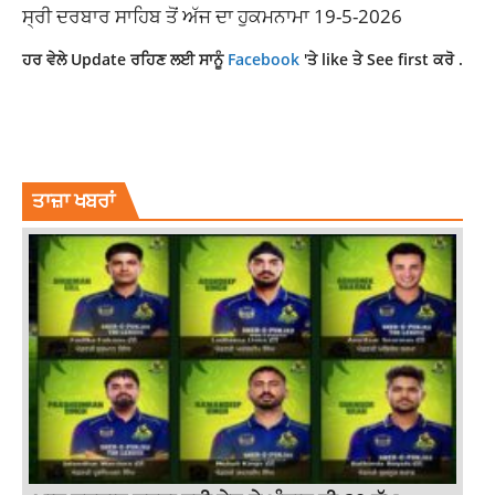
ਸ੍ਰੀ ਦਰਬਾਰ ਸਾਹਿਬ ਤੋਂ ਅੱਜ ਦਾ ਹੁਕਮਨਾਮਾ 19-5-2026
ਹਰ ਵੇਲੇ Update ਰਹਿਣ ਲਈ ਸਾਨੂੰ
Facebook
'ਤੇ like ਤੇ See first ਕਰੋ .
AJJ DA HUKAMNAMA
AJJ DA HUKAMNAMA 19 MAY 2026
HUKAMNAMA SAHIB
ਤਾਜ਼ਾ ਖਬਰਾਂ