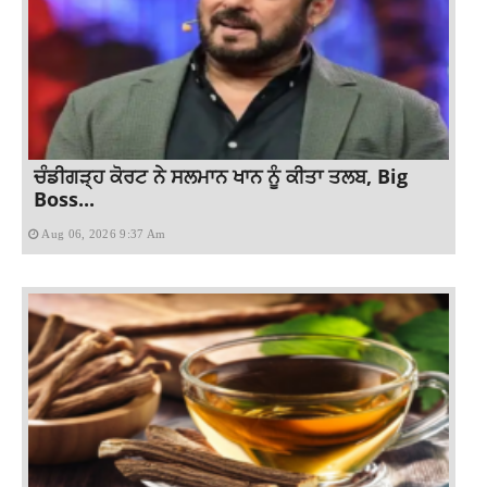
ਚੰਡੀਗੜ੍ਹ ਕੋਰਟ ਨੇ ਸਲਮਾਨ ਖਾਨ ਨੂੰ ਕੀਤਾ ਤਲਬ, Big
Boss...
Aug 06, 2026 9:37 Am