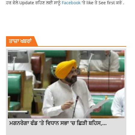
ਹਰ ਵੇਲੇ Update ਰਹਿਣ ਲਈ ਸਾਨੂੰ
Facebook
'ਤੇ like ਤੇ See first ਕਰੋ .
AMRITSAR GANGSTERS ENCOUNTER
PUNJAB NEWS
PUNJAB POLICE
SIDHU MOOSEWALA MURDER
ਤਾਜ਼ਾ ਖਬਰਾਂ
ਮਗਨਰੇਗਾ ਫੰਡ ‘ਤੇ ਵਿਧਾਨ ਸਭਾ ‘ਚ ਛਿੜੀ ਬਹਿਸ,...