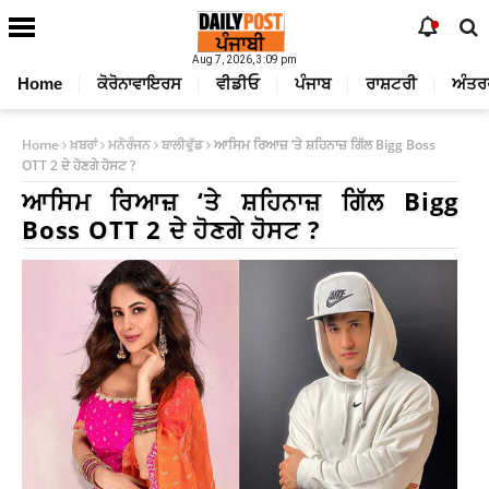
Aug 7, 2026, 3:09 pm
Home
ਕੋਰੋਨਾਵਾਇਰਸ
ਵੀਡੀਓ
ਪੰਜਾਬ
ਰਾਸ਼ਟਰੀ
ਅੰਤਰ
Home
ਖ਼ਬਰਾਂ
ਮਨੋਰੰਜਨ
ਬਾਲੀਵੁੱਡ
ਆਸਿਮ ਰਿਆਜ਼ ‘ਤੇ ਸ਼ਹਿਨਾਜ਼ ਗਿੱਲ Bigg Boss
OTT 2 ਦੇ ਹੋਣਗੇ ਹੋਸਟ ?
ਆਸਿਮ ਰਿਆਜ਼ ‘ਤੇ ਸ਼ਹਿਨਾਜ਼ ਗਿੱਲ Bigg
Boss OTT 2 ਦੇ ਹੋਣਗੇ ਹੋਸਟ ?