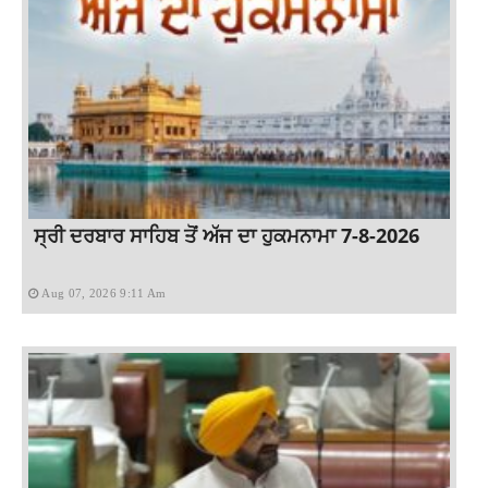
ਸ੍ਰੀ ਦਰਬਾਰ ਸਾਹਿਬ ਤੋਂ ਅੱਜ ਦਾ ਹੁਕਮਨਾਮਾ 7-8-2026
Aug 07, 2026 9:11 Am