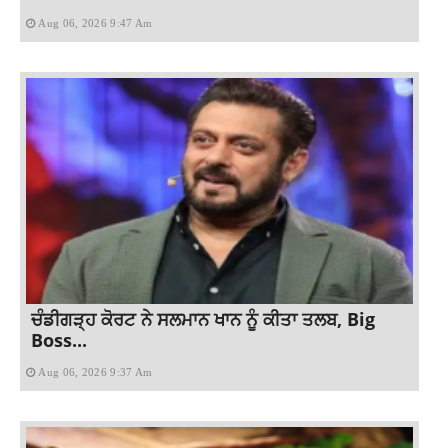
Aug 06, 2026 9:47 Am
ਚੰਡੀਗੜ੍ਹ ਕੋਰਟ ਨੇ ਸਲਮਾਨ ਖਾਨ ਨੂੰ ਕੀਤਾ ਤਲਬ, Big
Boss...
Aug 06, 2026 9:37 Am