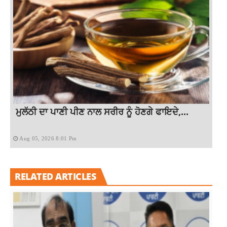
ਮੁਲੱਠੀ ਦਾ ਪਾਣੀ ਪੀਣ ਨਾਲ ਸਰੀਰ ਨੂੰ ਹੋਣਗੇ ਫਾਇਦੇ,...
Aug 05, 2026 8:01 Pm
RELATED ARTICLES