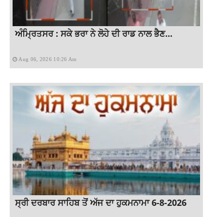
ਅੰਮ੍ਰਿਤਸਰ : ਸਕੇ ਭਰਾ ਨੇ ਲੋਹੇ ਦੀ ਰਾਡ ਨਾਲ ਭੈਣ...
Aug 06, 2026 10:26 Am
ਸ੍ਰੀ ਦਰਬਾਰ ਸਾਹਿਬ ਤੋਂ ਅੱਜ ਦਾ ਹੁਕਮਨਾਮਾ 6-8-2026