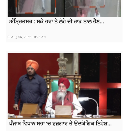
ਅੰਮ੍ਰਿਤਸਰ : ਸਕੇ ਭਰਾ ਨੇ ਲੋਹੇ ਦੀ ਰਾਡ ਨਾਲ ਭੈਣ...
Aug 06, 2026 10:26 Am
ਪੰਜਾਬ ਵਿਧਾਨ ਸਭਾ ’ਚ ਰੁਜ਼ਗਾਰ ਤੇ ਉਦਯੋਗਿਕ ਨਿਵੇਸ਼...