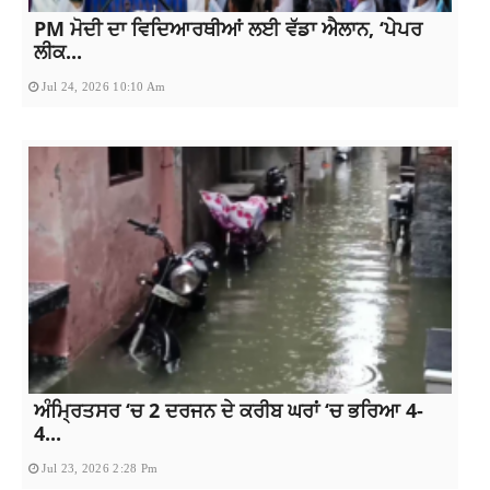
PM ਮੋਦੀ ਦਾ ਵਿਦਿਆਰਥੀਆਂ ਲਈ ਵੱਡਾ ਐਲਾਨ, ‘ਪੇਪਰ
ਲੀਕ...
Jul 24, 2026 10:10 Am
ਅੰਮ੍ਰਿਤਸਰ ‘ਚ 2 ਦਰਜਨ ਦੇ ਕਰੀਬ ਘਰਾਂ ‘ਚ ਭਰਿਆ 4-
4...
Jul 23, 2026 2:28 Pm