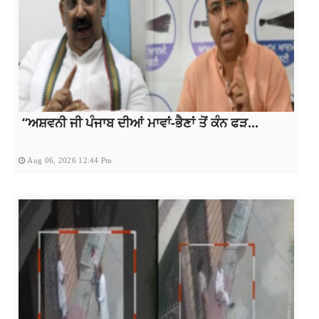
“ਅਸ਼ਵਨੀ ਜੀ ਪੰਜਾਬ ਦੀਆਂ ਮਾਵਾਂ-ਭੈਣਾਂ ਤੋਂ ਕੰਨ ਫੜ...
Aug 06, 2026 12:44 Pm