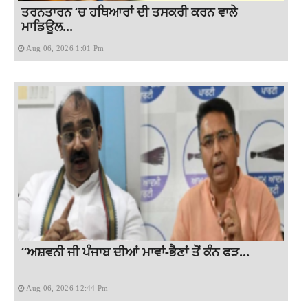
ਤਰਨਤਾਰਨ ‘ਚ ਹਥਿਆਰਾਂ ਦੀ ਤਸਕਰੀ ਕਰਨ ਵਾਲੇ
ਮਾਡਿਊਲ...
Aug 06, 2026 1:01 Pm
“ਅਸ਼ਵਨੀ ਜੀ ਪੰਜਾਬ ਦੀਆਂ ਮਾਵਾਂ-ਭੈਣਾਂ ਤੋਂ ਕੰਨ ਫੜ...
Aug 06, 2026 12:44 Pm