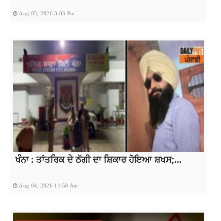
Aug 05, 2026 3:03 Pm
ਖੰਨਾ : ਤਾਂਤਰਿਕ ਦੇ ਠੱਗੀ ਦਾ ਸ਼ਿਕਾਰ ਹੋਇਆ ਸ਼ਖਸ;...
Aug 04, 2026 11:58 Am