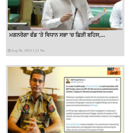
ਮਗਨਰੇਗਾ ਫੰਡ ‘ਤੇ ਵਿਧਾਨ ਸਭਾ ‘ਚ ਛਿੜੀ ਬਹਿਸ,...
Aug 06, 2026 1:21 Pm