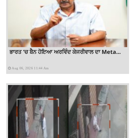
ਭਾਰਤ ‘ਚ ਬੈਨ ਹੋਇਆ ਅਰਵਿੰਦ ਕੇਜਰੀਵਾਲ ਦਾ Meta...
Aug 06, 2026 11:44 Am