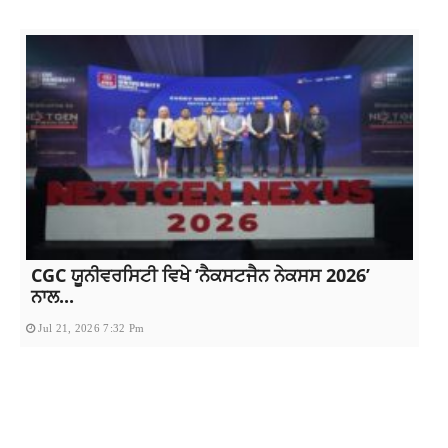
CGC ਯੂਨੀਵਰਸਿਟੀ ਵਿਖੇ ‘ਨੈਕਸਟਜੈਨ ਨੇਕਸਸ 2026’
ਨਾਲ...
Jul 21, 2026 7:32 Pm