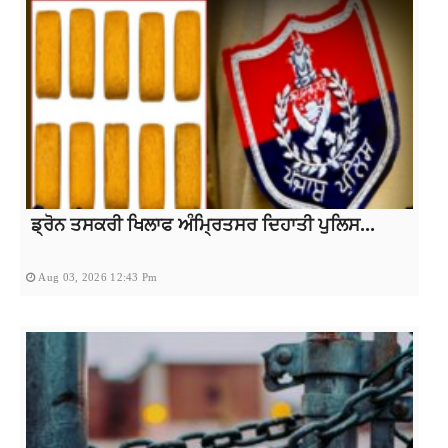
ਡ੍ਰੋਨ ਤਸਕਰੀ ਖਿਲਾਫ ਅੰਮ੍ਰਿਤਸਰ ਦਿਹਾਤੀ ਪੁਲਿਸ...
Aug 03, 2026 12:43 Pm