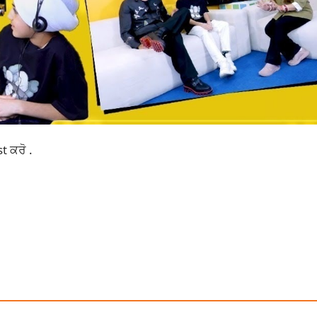
st ਕਰੋ .
UNNY IN BORDER2
BORDER 2
JP DUTTA'S BORDER 2