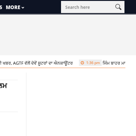
S
MORE
ਵੱਲੋਂ ਦੋਵੇਂ ਸ਼ੂਟਰਾਂ ਦਾ ਐਨਕਾਊਂਟਰ
1:36 pm
ਜਿੰਮ ਬਾਹਰ ਮਾਰੇ ਗਏ ਪ੍ਰਾਪਰਟੀ 
ਿਲਮ