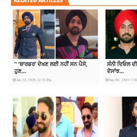
” ‘ਬਾਰਡਰ’ ਦੇਖਣ ਲਈ ਨਹੀਂ ਸਨ ਪੈਸੇ,
ਸੰਨੀ ਦਿਓਲ ਦੀ
ਹੁਣ...
ਦੋਸਾਂਝ...
Jan 22, 2026 12:35 Pm
Sep 06, 2024 1:5