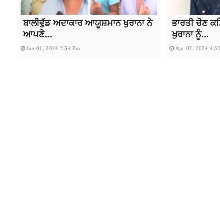
ਬਾਲੀਵੁੱਡ ਅਦਾਕਾਰ ਆਯੂਸ਼ਮਾਨ ਖੁਰਾਨਾ ਨੇ
ਭਾਰਤੀ ਚੋਣ ਕਮ
ਆਪਣੇ...
ਖੁਰਾਨਾ ਨੂੰ...
Jun 01, 2024 3:54 Pm
Apr 02, 2024 4:3