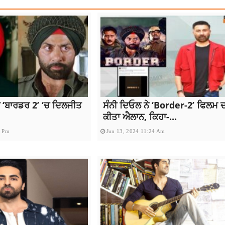
 ‘ਬਾਰਡਰ 2’ ‘ਚ ਦਿਲਜੀਤ
ਸੰਨੀ ਦਿਓਲ ਨੇ ‘Border-2’ ਫਿਲਮ ਦ
ਕੀਤਾ ਐਲਾਨ, ਕਿਹਾ-...
6 Pm
Jun 13, 2024 11:24 Am