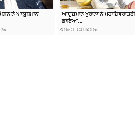
ਿਸ਼ਨ ਨੇ ਆਯੁਸ਼ਮਾਨ
ਆਯੁਸ਼ਮਾਨ ਖੁਰਾਨਾ ਨੇ ਮਹਾਸ਼ਿਵਰਾਤਰੀ 
ਗਾਇਆ...
3 Pm
Mar 08, 2024 5:33 Pm