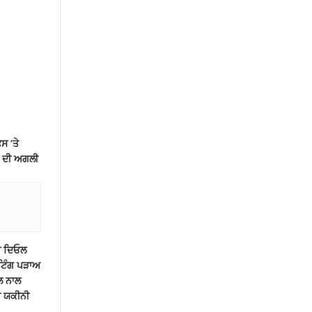
ਸ ‘ਤੇ
ਲ ਦੀ ਅਗਲੀ
ਨੀ ਦਿਓਲ
ਟਿੰਗ ਪੜਾਅ
ਲ ਨਾਲ
ੀ ਯਕੀਨੀ