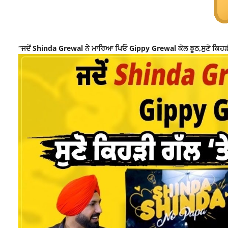
“ਜਦੋਂ Shinda Grewal ਨੇ ਮਾਰਿਆ ਪਿਓ Gippy Grewal ਕੋਲ ਝੂਠ,ਸੁਣੋ ਕਿਹੜੀ ਗੱਲ