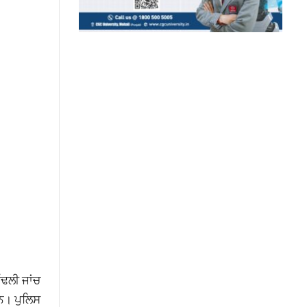
ੱਢਲੀ ਜਾਂਚ
ਨ। ਪੁਲਿਸ