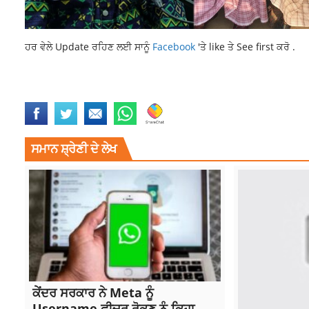
ਹਰ ਵੇਲੇ Update ਰਹਿਣ ਲਈ ਸਾਨੂੰ
Facebook
'ਤੇ like ਤੇ See first ਕਰੋ .
KHANNA NEWS
LATEST PUNJABI NEWS
NEWS
TOP NEWS
WOMAN B
ਸਮਾਨ ਸ਼੍ਰੇਣੀ ਦੇ ਲੇਖ
ਕੇਂਦਰ ਸਰਕਾਰ ਨੇ Meta ਨੂੰ
Username ਫ਼ੀਚਰ ਰੋਕਣ ਨੂੰ ਕਿਹਾ,...