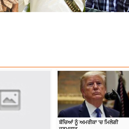
ODY
YOUNG MAN BODY
ਬੱਚਿਆਂ ਨੂੰ ਅਮਰੀਕਾ ‘ਚ ਮਿਲੇਗੀ
ਜਨਮਜਾਤ...