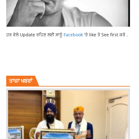
ਹਰ ਵੇਲੇ Update ਰਹਿਣ ਲਈ ਸਾਨੂੰ
Facebook
'ਤੇ like ਤੇ See first ਕਰੋ .
6 CELEBS
BOLLYWOOD ACTORS ON RADAR
BOLLYWOOD DRUG CASE
CAN SUMMON 6 CELEBS
DRUG CASE
NCB RADAR
NCB TEAM
ਤਾਜ਼ਾ ਖਬਰਾਂ