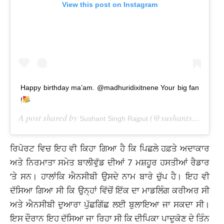
View this post on Instagram
Happy birthday ma’am. @madhuridixitnene Your big fan
!
A post shared by
(@sushantsinghrajput) on
Sushant Singh Rajput
ਰਿਪੋਰਟ ਵਿਚ ਇਹ ਵੀ ਕਿਹਾ ਗਿਆ ਹੈ ਕਿ ਪਿਛਲੇ ਹਫ਼ਤੇ ਅਦਾਕਾਰ
ਅਤੇ ਨਿਰਮਾਤਾ ਸਮੇਤ ਬਾਲੀਵੁੱਡ ਦੀਆਂ 7 ਮਸ਼ਹੂਰ ਹਸਤੀਆਂ ਰੈਡਾਰ
‘ਤੇ ਸਨ। ਹਾਲਾਂਕਿ ਐਨਸੀਬੀ ਉਸਦੇ ਨਾਮ ਬਾਰੇ ਚੁੱਪ ਹੈ। ਇਹ ਵੀ
ਦੱਸਿਆ ਗਿਆ ਸੀ ਕਿ ਉਨ੍ਹਾਂ ਵਿੱਚੋਂ ਇੱਕ ਦਾ ਮਾਡਲਿੰਗ ਕਰੀਅਰ ਸੀ
ਅਤੇ ਐਨਸੀਬੀ ਦੁਆਰਾ ਪੁੱਛਗਿੱਛ ਲਈ ਬੁਲਾਇਆ ਜਾ ਸਕਦਾ ਸੀ।
ਇਸ ਦੌਰਾਨ ਇਹ ਦੱਸਿਆ ਜਾ ਰਿਹਾ ਸੀ ਕਿ ਦੀਪਿਕਾ ਪਾਦੁਕੋਣ ਦੇ ਤਿੰਨ