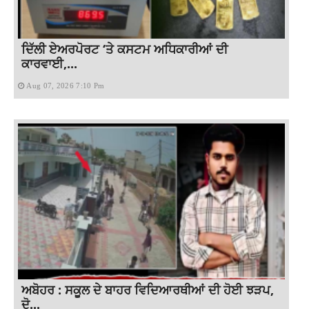
ਦਿੱਲੀ ਏਅਰਪੋਰਟ ‘ਤੇ ਕਸਟਮ ਅਧਿਕਾਰੀਆਂ ਦੀ
ਕਾਰਵਾਈ,...
Aug 07, 2026 7:10 Pm
ਅਬੋਹਰ : ਸਕੂਲ ਦੇ ਬਾਹਰ ਵਿਦਿਆਰਥੀਆਂ ਦੀ ਹੋਈ ਝੜਪ,
ਦੋ...