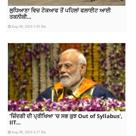
ਲੁਧਿਆਣਾ ਵਿਚ ਟੇਕਆਫ ਤੋਂ ਪਹਿਲਾਂ ਫਲਾਈਟ ਆਈ
ਤਕਨੀਕੀ...
Aug 08, 2026 5:05 Pm
‘ਜ਼ਿੰਦਗੀ ਦੀ ਪ੍ਰੀਖਿਆ ‘ਚ ਸਭ ਕੁਝ Out of Syllabus’,
IIT...
Aug 08, 2026 4:37 Pm