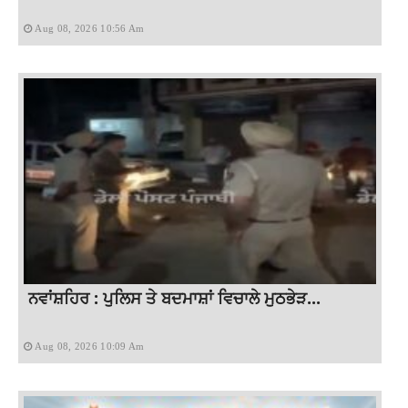
Aug 08, 2026 10:56 Am
ਨਵਾਂਸ਼ਹਿਰ : ਪੁਲਿਸ ਤੇ ਬਦਮਾਸ਼ਾਂ ਵਿਚਾਲੇ ਮੁਠਭੇੜ...
Aug 08, 2026 10:09 Am