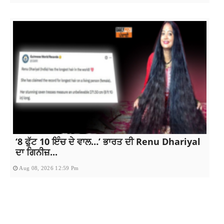
‘8 ਫੁੱਟ 10 ਇੰਚ ਦੇ ਵਾਲ…’ ਭਾਰਤ ਦੀ Renu Dhariyal
ਦਾ ਗਿਨੀਜ਼...
Aug 08, 2026 12:59 Pm