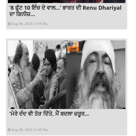
‘8 ਫੁੱਟ 10 ਇੰਚ ਦੇ ਵਾਲ…’ ਭਾਰਤ ਦੀ Renu Dhariyal
ਦਾ ਗਿਨੀਜ਼...
Aug 08, 2026 12:59 Pm
‘ਮੇਰੇ ਦੰਦ ਵੀ ਤੋੜ ਦਿੱਤੇ, ਮੈਂ ਬਦਲਾ ਜ਼ਰੂਰ...
Aug 08, 2026 12:49 Pm