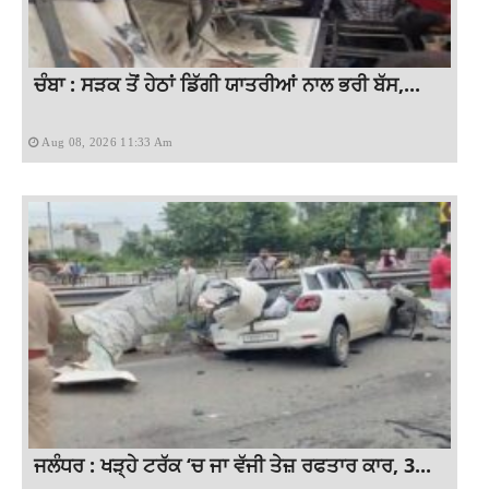
ਚੰਬਾ : ਸੜਕ ਤੋਂ ਹੇਠਾਂ ਡਿੱਗੀ ਯਾਤਰੀਆਂ ਨਾਲ ਭਰੀ ਬੱਸ,...
Aug 08, 2026 11:33 Am
ਜਲੰਧਰ : ਖੜ੍ਹੇ ਟਰੱਕ ‘ਚ ਜਾ ਵੱਜੀ ਤੇਜ਼ ਰਫਤਾਰ ਕਾਰ, 3...