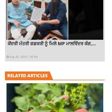
ਕੇਂਦਰੀ ਮੰਤਰੀ ਗਡਕਰੀ ਨੂੰ ਮਿਲੇ MP ਮਾਲਵਿੰਦਰ ਕੰਗ,...
Aug 05, 2026 7:56 Pm
RELATED ARTICLES