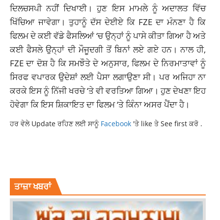
ਦਿਲਚਸਪੀ ਨਹੀਂ ਦਿਖਾਈ। ਹੁਣ ਇਸ ਮਾਮਲੇ ਨੂੰ ਅਦਾਲਤ ਵਿੱਚ
ਖਿੱਚਿਆ ਜਾਵੇਗਾ। ਤੁਹਾਨੂੰ ਦੱਸ ਦੇਈਏ ਕਿ FZE ਦਾ ਮੰਨਣਾ ਹੈ ਕਿ
ਫਿਲਮ ਦੇ ਕਈ ਵੱਡੇ ਫੈਸਲਿਆਂ ‘ਚ ਉਨ੍ਹਾਂ ਨੂੰ ਪਾਸੇ ਕੀਤਾ ਗਿਆ ਹੈ ਅਤੇ
ਕਈ ਫੈਸਲੇ ਉਨ੍ਹਾਂ ਦੀ ਮੌਜੂਦਗੀ ਤੋਂ ਬਿਨਾਂ ਲਏ ਗਏ ਹਨ। ਨਾਲ ਹੀ,
FZE ਦਾ ਦੋਸ਼ ਹੈ ਕਿ ਸਮਝੌਤੇ ਦੇ ਅਨੁਸਾਰ, ਫਿਲਮ ਦੇ
ਨਿਰਮਾਤਾਵਾਂ
ਨੂੰ
ਸਿਰਫ ਵਪਾਰਕ ਉਦੇਸ਼ਾਂ ਲਈ ਪੈਸਾ ਲਗਾਉਣਾ ਸੀ। ਪਰ ਅਜਿਹਾ ਨਾ
ਕਰਕੇ ਇਸ ਨੂੰ ਨਿੱਜੀ ਖਰਚੇ ‘ਤੇ ਵੀ ਵਰਤਿਆ ਗਿਆ। ਹੁਣ ਦੇਖਣਾ ਇਹ
ਹੋਵੇਗਾ ਕਿ ਇਸ ਸ਼ਿਕਾਇਤ ਦਾ ਫਿਲਮ ‘ਤੇ ਕਿੰਨਾ ਅਸਰ ਪੈਂਦਾ ਹੈ।
ਹਰ ਵੇਲੇ Update ਰਹਿਣ ਲਈ ਸਾਨੂੰ
Facebook
'ਤੇ like ਤੇ See first ਕਰੋ .
83 MOVIE
BOLLYWOOD
COMPLAINT AGAINST 83FILM MAKERS
LATESTNEWS
RANVEER SINGH 83 MOVIE
ਤਾਜ਼ਾ ਖਬਰਾਂ