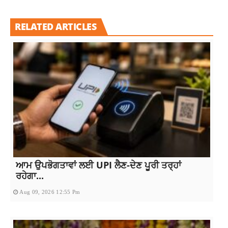
RELATED ARTICLES
ਆਮ ਉਪਭੋਗਤਾਵਾਂ ਲਈ UPI ਲੈਣ-ਦੇਣ ਪੂਰੀ ਤਰ੍ਹਾਂ
ਰਹੇਗਾ...
Aug 09, 2026 12:55 Pm