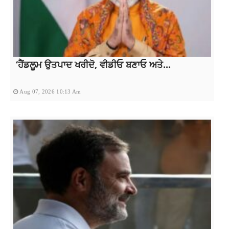
‘ਹੈਂਡਲੂਮ ਉਤਪਾਦ ਖਰੀਦੋ, ਵੀਡੀਓ ਬਣਾਓ ਅਤੇ...
Aug 07, 2026 10:13 Am