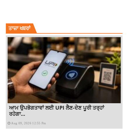
LATEST NATIONAL NEWS
NATIONAL DOCTORS DAY 2021
ਤਾਜ਼ਾ ਖਬਰਾਂ
ਆਮ ਉਪਭੋਗਤਾਵਾਂ ਲਈ UPI ਲੈਣ-ਦੇਣ ਪੂਰੀ ਤਰ੍ਹਾਂ
ਰਹੇਗਾ...
Aug 09, 2026 12:55 Pm