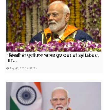
‘ਜ਼ਿੰਦਗੀ ਦੀ ਪ੍ਰੀਖਿਆ ‘ਚ ਸਭ ਕੁਝ Out of Syllabus’,
IIT...
Aug 08, 2026 4:37 Pm