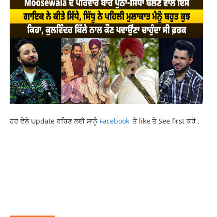
ਹਰ ਵੇਲੇ Update ਰਹਿਣ ਲਈ ਸਾਨੂੰ
Facebook
'ਤੇ like ਤੇ See first ਕਰੋ .
DONALD TRUMP
INDIA-PAKISTAN CEASEFIRE
LATEST INTERNATIONAL NEWS
LATEST NEWS
NEWS
RAJDEEP SINGH BENIPAL LUDHIANA
RAJDEEP SINGH FASTWAY
RAJDEEP SINGH FASTWAY LUDHIANA
RAJDEEP SINGH LUDHAINA
RAJDEEP SINGH LUDHIANA FASTWAY
TOP NEWS