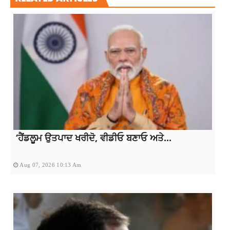
‘ਹੈਂਡਲੂਮ ਉਤਪਾਦ ਖਰੀਦੋ, ਵੀਡੀਓ ਬਣਾਓ ਅਤੇ...
Aug 07, 2026 10:13 Am