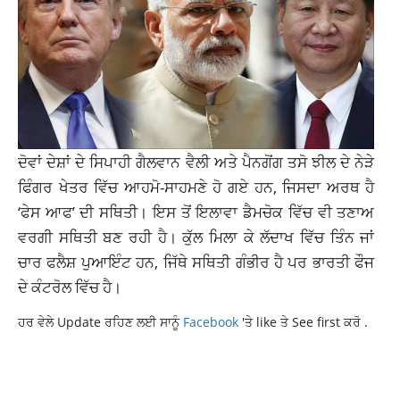
ਦੋਵਾਂ ਦੇਸ਼ਾਂ ਦੇ ਸਿਪਾਹੀ ਗੈਲਵਾਨ ਵੈਲੀ ਅਤੇ ਪੈਨਗੋਂਗ ਤਸੋ ਝੀਲ ਦੇ ਨੇੜੇ
ਫਿੰਗਰ ਖੇਤਰ ਵਿੱਚ ਆਹਮੋ-ਸਾਹਮਣੇ ਹੋ ਗਏ ਹਨ, ਜਿਸਦਾ ਅਰਥ ਹੈ
‘ਫੇਸ ਆਫ’ ਦੀ ਸਥਿਤੀ। ਇਸ ਤੋਂ ਇਲਾਵਾ ਡੈਮਚੋਕ ਵਿੱਚ ਵੀ ਤਣਾਅ
ਵਰਗੀ ਸਥਿਤੀ ਬਣ ਰਹੀ ਹੈ। ਕੁੱਲ ਮਿਲਾ ਕੇ
ਲੱਦਾਖ
ਵਿੱਚ ਤਿੰਨ ਜਾਂ
ਚਾਰ ਫਲੈਸ਼ ਪੁਆਇੰਟ ਹਨ, ਜਿੱਥੇ ਸਥਿਤੀ ਗੰਭੀਰ ਹੈ ਪਰ ਭਾਰਤੀ ਫੌਜ
ਦੇ ਕੰਟਰੋਲ ਵਿੱਚ ਹੈ।
ਹਰ ਵੇਲੇ Update ਰਹਿਣ ਲਈ ਸਾਨੂੰ
Facebook
'ਤੇ like ਤੇ See first ਕਰੋ .
DONALD TRUMP
LATEST INTERNATIONAL NEWS