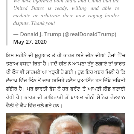
We have informed both India and China that the
United States is ready, willing and able to
mediate or arbitrate their now raging border
dispute. Thank you!
— Donald J. Trump (@realDonaldTrump)
May 27, 2020
ਇਸ ਮਹੀਨੇ ਦੀ ਸ਼ੁਰੂਆਤ ਤੋਂ ਹੀ ਭਾਰਤ ਅਤੇ ਚੀਨ ਦੀਆਂ ਫੌਜਾਂ ਵਿੱਚ
ਤਣਾਅ ਵਧਦਾ ਰਿਹਾ ਹੈ। ਜਦੋਂ ਚੀਨ ਨੇ ਆਪਣਾ ਤੰਬੂ ਲਗਾਏ ਤਾਂ ਭਾਰਤ
ਦੀ ਫੌਜ ਵੀ ਸਾਹਮਣੇ ਆ ਖੜ੍ਹੀ ਹੋ ਗਈ। ਹੁਣ ਇਹ ਖਬਰ ਮਿਲੀ ਹੈ ਕਿ
ਲੱਦਾਖ ਵਿੱਚ ਤਿੰਨ ਤੋਂ ਚਾਰ ਅਜਿਹੇ ਫਲੈਸ਼ ਪੁਆਇੰਟ ਹਨ ਜਿੱਥੇ ਸਥਿਤੀ
ਗੰਭੀਰ ਹੈ। ਪਰ ਭਾਰਤੀ ਫੌਜ ਨੇ ਹਰ ਫਰੰਟ ‘ਤੇ ਆਪਣੀ ਲੀਡ ਬਣਾਈ
ਰੱਖੀ ਹੈ।
ਭਾਰਤ
ਦੀ ਤਾਇਨਾਤੀ ਤੋਂ ਬਾਅਦ ਚੀਨੀ ਸੈਨਿਕ ਗੈਲਵਾਨ
ਵੈਲੀ ਦੇ ਕੈਂਪ ਵਿੱਚ ਚਲੇ ਗਏ ਹਨ।