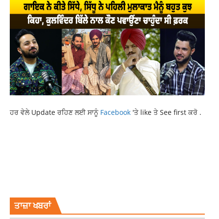
ਹਰ ਵੇਲੇ Update ਰਹਿਣ ਲਈ ਸਾਨੂੰ
Facebook
'ਤੇ like ਤੇ See first ਕਰੋ .
DONALD TRUMP
LATEST INTERNATIONAL NEWS
LATEST NEWS
NEWS
RAJDEEP SINGH BENIPAL LUDHIANA
RAJDEEP SINGH FASTWAY
RAJDEEP SINGH FASTWAY LUDHIANA
RAJDEEP SINGH LUDHIANA
RAJDEEP SINGH LUDHIANA FASTWAY
TOP NEWS
ਤਾਜ਼ਾ ਖਬਰਾਂ