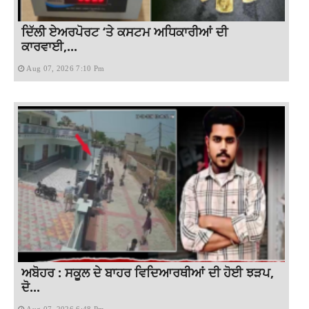
ਦਿੱਲੀ ਏਅਰਪੋਰਟ ‘ਤੇ ਕਸਟਮ ਅਧਿਕਾਰੀਆਂ ਦੀ
ਕਾਰਵਾਈ,...
Aug 07, 2026 7:10 Pm
ਅਬੋਹਰ : ਸਕੂਲ ਦੇ ਬਾਹਰ ਵਿਦਿਆਰਥੀਆਂ ਦੀ ਹੋਈ ਝੜਪ,
ਦੋ...
Aug 07, 2026 6:48 Pm