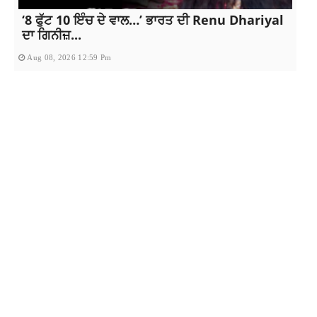
‘8 ਫੁੱਟ 10 ਇੰਚ ਦੇ ਵਾਲ…’ ਭਾਰਤ ਦੀ Renu Dhariyal
ਦਾ ਗਿਨੀਜ਼...
Aug 08, 2026 12:59 Pm