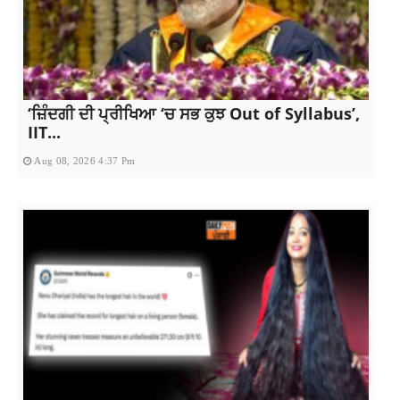
‘ਜ਼ਿੰਦਗੀ ਦੀ ਪ੍ਰੀਖਿਆ ‘ਚ ਸਭ ਕੁਝ Out of Syllabus’,
IIT...
Aug 08, 2026 4:37 Pm