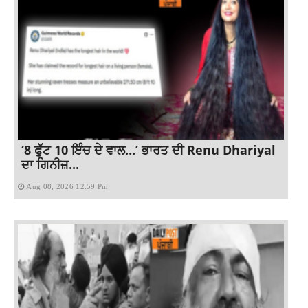
‘8 ਫੁੱਟ 10 ਇੰਚ ਦੇ ਵਾਲ…’ ਭਾਰਤ ਦੀ Renu Dhariyal
ਦਾ ਗਿਨੀਜ਼...
Aug 08, 2026 12:59 Pm