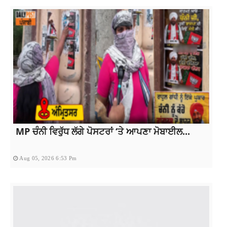
MP ਚੰਨੀ ਵਿਰੁੱਧ ਲੱਗੇ ਪੋਸਟਰਾਂ ‘ਤੇ ਆਪਣਾ ਮੋਬਾਈਲ...
Aug 05, 2026 6:53 Pm