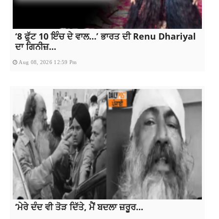
‘8 ਫੁੱਟ 10 ਇੰਚ ਦੇ ਵਾਲ…’ ਭਾਰਤ ਦੀ Renu Dhariyal
ਦਾ ਗਿਨੀਜ਼...
Aug 08, 2026 12:59 Pm
‘ਮੇਰੇ ਦੰਦ ਵੀ ਤੋੜ ਦਿੱਤੇ, ਮੈਂ ਬਦਲਾ ਜ਼ਰੂਰ...