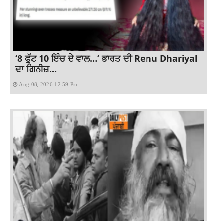
‘8 ਫੁੱਟ 10 ਇੰਚ ਦੇ ਵਾਲ…’ ਭਾਰਤ ਦੀ Renu Dhariyal
ਦਾ ਗਿਨੀਜ਼...
Aug 08, 2026 12:59 Pm