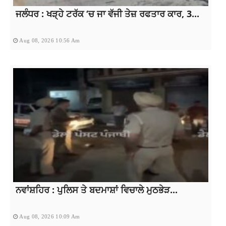
ਜਲੰਧਰ : ਖੜ੍ਹੇ ਟਰੱਕ ‘ਚ ਜਾ ਵੱਜੀ ਤੇਜ਼ ਰਫਤਾਰ ਕਾਰ, 3...
Aug 08, 2026 10:56 Am
ਨਵਾਂਸ਼ਹਿਰ : ਪੁਲਿਸ ਤੇ ਬਦਮਾਸ਼ਾਂ ਵਿਚਾਲੇ ਮੁਠਭੇੜ...
Aug 08, 2026 10:09 Am