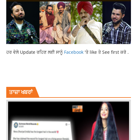
ਹਰ ਵੇਲੇ Update ਰਹਿਣ ਲਈ ਸਾਨੂੰ
Facebook
'ਤੇ like ਤੇ See first ਕਰੋ .
GYM OPERATOR MURDER
HANSI
LATEST HARYANA NEWS
LATEST NEWS
NEWS
TOP NEWS
ਤਾਜ਼ਾ ਖਬਰਾਂ