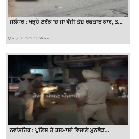
ਜਲੰਧਰ : ਖੜ੍ਹੇ ਟਰੱਕ ‘ਚ ਜਾ ਵੱਜੀ ਤੇਜ਼ ਰਫਤਾਰ ਕਾਰ, 3...
Aug 08, 2026 10:56 Am
ਨਵਾਂਸ਼ਹਿਰ : ਪੁਲਿਸ ਤੇ ਬਦਮਾਸ਼ਾਂ ਵਿਚਾਲੇ ਮੁਠਭੇੜ...