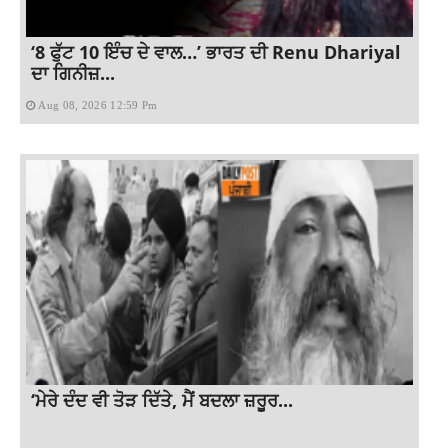
‘8 ਫੁੱਟ 10 ਇੰਚ ਦੇ ਵਾਲ…’ ਭਾਰਤ ਦੀ Renu Dhariyal
ਦਾ ਗਿਨੀਜ਼...
Aug 08, 2026 12:59 Pm
‘ਮੇਰੇ ਦੰਦ ਵੀ ਤੋੜ ਦਿੱਤੇ, ਮੈਂ ਬਦਲਾ ਜ਼ਰੂਰ...