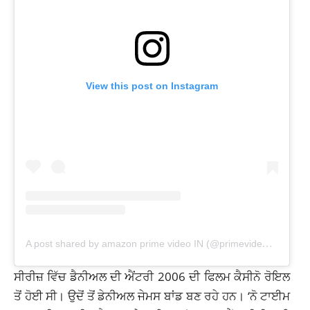
View this post on Instagram
A
post shared by amazon prime video IN (@primevideoin)
ਸੀਰੀਜ਼ ਵਿੱਚ ਡੈਨੀਅਲ ਦੀ ਐਂਟਰੀ 2006 ਦੀ ਫਿਲਮ ਕੈਸੀਨੋ ਰੋਇਲ
ਤੋਂ ਹੋਈ ਸੀ। ਉਦੋਂ ਤੋਂ ਡੇਨੀਅਲ ਜੇਮਸ ਬਾਂਡ ਬਣ ਰਹੇ ਹਨ। ‘ਨੋ ਟਾਈਮ