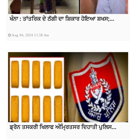
ਖੰਨਾ : ਤਾਂਤਰਿਕ ਦੇ ਠੱਗੀ ਦਾ ਸ਼ਿਕਾਰ ਹੋਇਆ ਸ਼ਖਸ;...
Aug 04, 2026 11:58 Am
ਡ੍ਰੋਨ ਤਸਕਰੀ ਖਿਲਾਫ ਅੰਮ੍ਰਿਤਸਰ ਦਿਹਾਤੀ ਪੁਲਿਸ...