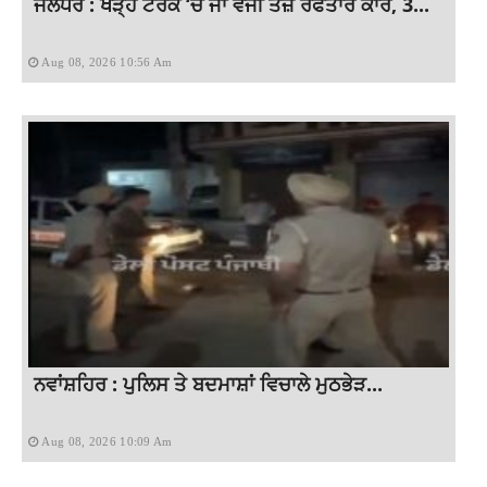
ਜਲੰਧਰ : ਖੜ੍ਹੇ ਟਰੱਕ ‘ਚ ਜਾ ਵੱਜੀ ਤੇਜ਼ ਰਫਤਾਰ ਕਾਰ, 3...
Aug 08, 2026 10:56 Am
ਨਵਾਂਸ਼ਹਿਰ : ਪੁਲਿਸ ਤੇ ਬਦਮਾਸ਼ਾਂ ਵਿਚਾਲੇ ਮੁਠਭੇੜ...
Aug 08, 2026 10:09 Am