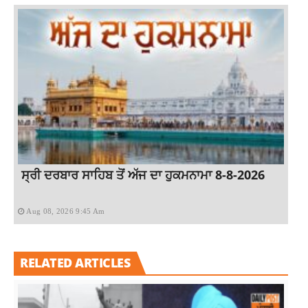
ਸ੍ਰੀ ਦਰਬਾਰ ਸਾਹਿਬ ਤੋਂ ਅੱਜ ਦਾ ਹੁਕਮਨਾਮਾ 8-8-2026
Aug 08, 2026 9:45 Am
RELATED ARTICLES