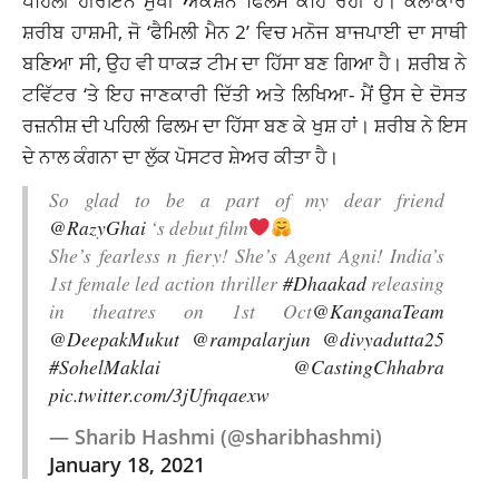
ਪਹਿਲੀ ਹੀਰੋਇਨ ਮੁਖੀ ਐਕਸ਼ਨ ਫਿਲਮ ਕਹਿ ਰਹੀ ਹੈ। ਕਲਾਕਾਰ
ਸ਼ਰੀਬ ਹਾਸ਼ਮੀ, ਜੋ ‘ਫੈਮਿਲੀ ਮੈਨ 2’ ਵਿਚ ਮਨੋਜ ਬਾਜਪਾਈ ਦਾ ਸਾਥੀ
ਬਣਿਆ ਸੀ, ਉਹ ਵੀ ਧਾਕੜ ਟੀਮ ਦਾ ਹਿੱਸਾ ਬਣ ਗਿਆ ਹੈ। ਸ਼ਰੀਬ ਨੇ
ਟਵਿੱਟਰ ‘ਤੇ ਇਹ ਜਾਣਕਾਰੀ ਦਿੱਤੀ ਅਤੇ ਲਿਖਿਆ- ਮੈਂ ਉਸ ਦੇ ਦੋਸਤ
ਰਜ਼ਨੀਸ਼ ਦੀ ਪਹਿਲੀ ਫਿਲਮ ਦਾ ਹਿੱਸਾ ਬਣ ਕੇ ਖੁਸ਼ ਹਾਂ। ਸ਼ਰੀਬ ਨੇ ਇਸ
ਦੇ ਨਾਲ ਕੰਗਨਾ ਦਾ ਲੁੱਕ ਪੋਸਟਰ ਸ਼ੇਅਰ ਕੀਤਾ ਹੈ।
So glad to be a part of my dear friend
@RazyGhai
‘s debut film
She’s fearless n fiery! She’s Agent Agni! India’s
1st female led action thriller
#Dhaakad
releasing
in theatres on 1st Oct
@KanganaTeam
@DeepakMukut
@rampalarjun
@divyadutta25
#SohelMaklai
@CastingChhabra
pic.twitter.com/3jUfnqaexw
— Sharib Hashmi (@sharibhashmi)
January 18, 2021