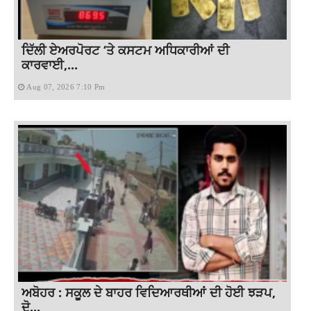
ਦਿੱਲੀ ਏਅਰਪੋਰਟ ‘ਤੇ ਕਸਟਮ ਅਧਿਕਾਰੀਆਂ ਦੀ
ਕਾਰਵਾਈ,...
Aug 07, 2026 7:10 Pm
ਅਬੋਹਰ : ਸਕੂਲ ਦੇ ਬਾਹਰ ਵਿਦਿਆਰਥੀਆਂ ਦੀ ਹੋਈ ਝੜਪ,
ਦੋ...