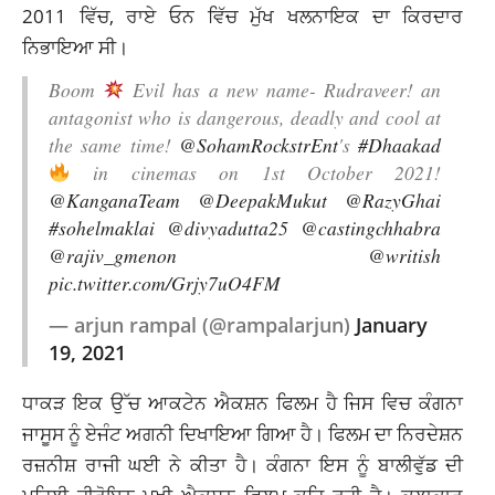
2011 ਵਿੱਚ, ਰਾਏ ਓਨ ਵਿੱਚ ਮੁੱਖ ਖਲਨਾਇਕ ਦਾ ਕਿਰਦਾਰ
ਨਿਭਾਇਆ ਸੀ।
Boom
Evil has a new name- Rudraveer! an
antagonist who is dangerous, deadly and cool at
the same time!
@SohamRockstrEnt
's
#Dhaakad
in cinemas on 1st October 2021!
@KanganaTeam
@DeepakMukut
@RazyGhai
#sohelmaklai
@divyadutta25
@castingchhabra
@rajiv_gmenon
@writish
pic.twitter.com/Grjy7uO4FM
— arjun rampal (@rampalarjun)
January
19, 2021
ਧਾਕੜ ਇਕ ਉੱਚ ਆਕਟੇਨ ਐਕਸ਼ਨ ਫਿਲਮ ਹੈ ਜਿਸ ਵਿਚ ਕੰਗਨਾ
ਜਾਸੂਸ ਨੂੰ ਏਜੰਟ ਅਗਨੀ ਦਿਖਾਇਆ ਗਿਆ ਹੈ। ਫਿਲਮ ਦਾ ਨਿਰਦੇਸ਼ਨ
ਰਜ਼ਨੀਸ਼ ਰਾਜੀ ਘਈ ਨੇ ਕੀਤਾ ਹੈ। ਕੰਗਨਾ ਇਸ ਨੂੰ ਬਾਲੀਵੁੱਡ ਦੀ