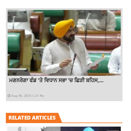
ਮਗਨਰੇਗਾ ਫੰਡ ‘ਤੇ ਵਿਧਾਨ ਸਭਾ ‘ਚ ਛਿੜੀ ਬਹਿਸ,...
Aug 06, 2026 1:21 Pm
RELATED ARTICLES