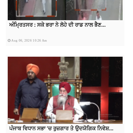
ਅੰਮ੍ਰਿਤਸਰ : ਸਕੇ ਭਰਾ ਨੇ ਲੋਹੇ ਦੀ ਰਾਡ ਨਾਲ ਭੈਣ...
Aug 06, 2026 10:26 Am
ਪੰਜਾਬ ਵਿਧਾਨ ਸਭਾ ’ਚ ਰੁਜ਼ਗਾਰ ਤੇ ਉਦਯੋਗਿਕ ਨਿਵੇਸ਼...