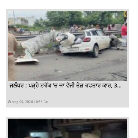
ਜਲੰਧਰ : ਖੜ੍ਹੇ ਟਰੱਕ ‘ਚ ਜਾ ਵੱਜੀ ਤੇਜ਼ ਰਫਤਾਰ ਕਾਰ, 3...
Aug 08, 2026 10:56 Am