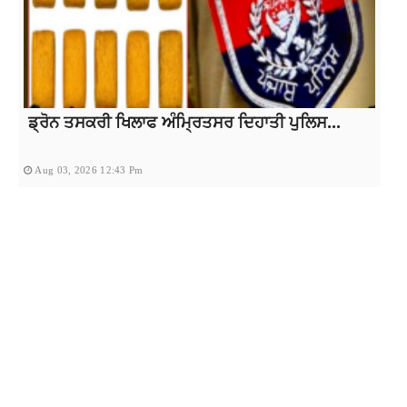
ਡ੍ਰੋਨ ਤਸਕਰੀ ਖਿਲਾਫ ਅੰਮ੍ਰਿਤਸਰ ਦਿਹਾਤੀ ਪੁਲਿਸ...
Aug 03, 2026 12:43 Pm