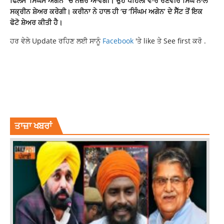
ਫਿਲਮ ‘ਸਿੰਘਮ ਅਗੇਨ’ ‘ਚ ਨਜ਼ਰ ਆਵੇਗੀ। ਉਹ ਪਹਿਲੀ ਵਾਰ ਰਣਵੀਰ ਸਿੰਘ ਨਾਲ
ਸਕ੍ਰੀਨ ਸ਼ੇਅਰ ਕਰੇਗੀ। ਕਰੀਨਾ ਨੇ ਹਾਲ ਹੀ ‘ਚ ‘ਸਿੰਘਮ ਅਗੇਨ’ ਦੇ ਸੈੱਟ ਤੋਂ ਇਕ
ਫੋਟੋ ਸ਼ੇਅਰ ਕੀਤੀ ਹੈ।
ਹਰ ਵੇਲੇ Update ਰਹਿਣ ਲਈ ਸਾਨੂੰ
Facebook
'ਤੇ like ਤੇ See first ਕਰੋ .
BOLLYWOOD NEWS
KAREENA KAPOOR
KAREENA KAPOOR CATFIGHT
KAREENA TALK CATFIGHTS PRIYANKA
LATESTNEWS
PRIYANKA CHOPRA
ਤਾਜ਼ਾ ਖਬਰਾਂ