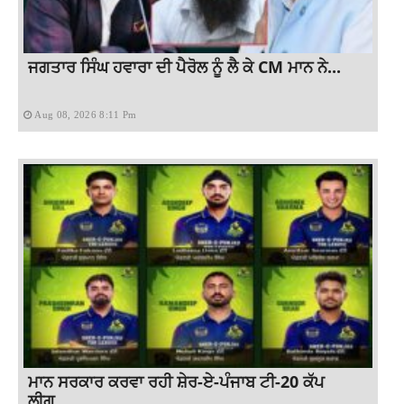
ਜਗਤਾਰ ਸਿੰਘ ਹਵਾਰਾ ਦੀ ਪੈਰੋਲ ਨੂੰ ਲੈ ਕੇ CM ਮਾਨ ਨੇ...
Aug 08, 2026 8:11 Pm
ਮਾਨ ਸਰਕਾਰ ਕਰਵਾ ਰਹੀ ਸ਼ੇਰ-ਏ-ਪੰਜਾਬ ਟੀ-20 ਕੱਪ
ਲੀਗ,...