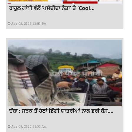
ਰਾਹੁਲ ਗਾਂਧੀ ਵੱਲੋਂ ‘ਪਸੰਦੀਦਾ ਨੇਤਾ’ ਤੇ ‘Cool...
Aug 08, 2026 12:03 Pm
ਚੰਬਾ : ਸੜਕ ਤੋਂ ਹੇਠਾਂ ਡਿੱਗੀ ਯਾਤਰੀਆਂ ਨਾਲ ਭਰੀ ਬੱਸ,...
Aug 08, 2026 11:33 Am