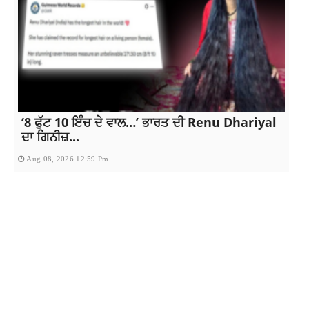
‘8 ਫੁੱਟ 10 ਇੰਚ ਦੇ ਵਾਲ…’ ਭਾਰਤ ਦੀ Renu Dhariyal
ਦਾ ਗਿਨੀਜ਼...
Aug 08, 2026 12:59 Pm