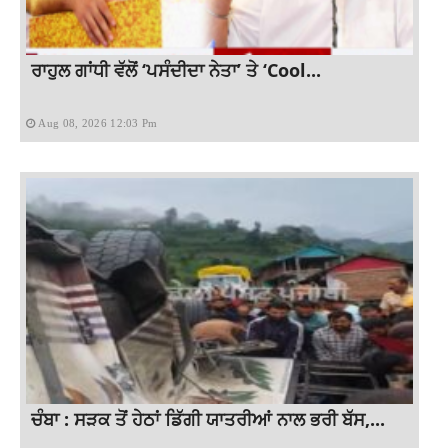
ਰਾਹੁਲ ਗਾਂਧੀ ਵੱਲੋਂ ‘ਪਸੰਦੀਦਾ ਨੇਤਾ’ ਤੇ ‘Cool...
Aug 08, 2026 12:03 Pm
ਚੰਬਾ : ਸੜਕ ਤੋਂ ਹੇਠਾਂ ਡਿੱਗੀ ਯਾਤਰੀਆਂ ਨਾਲ ਭਰੀ ਬੱਸ,...