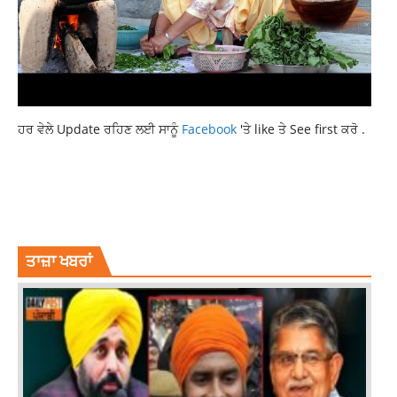
ਹਰ ਵੇਲੇ Update ਰਹਿਣ ਲਈ ਸਾਨੂੰ
Facebook
'ਤੇ like ਤੇ See first ਕਰੋ .
ARVIND KEJRIWAL
CM CHARANJIT SINGH CHANNI
KEJRIWALS REPLY TO CM CHANNI
LATEST NATIONAL NEWS
LATEST NEWS
LATEST NEWS PUNJAB
TOP NEWS
ਤਾਜ਼ਾ ਖਬਰਾਂ