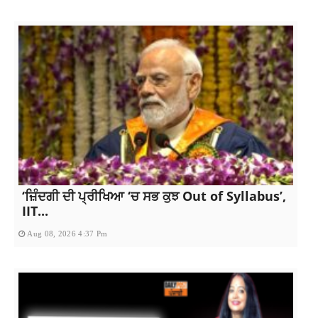
‘ਜ਼ਿੰਦਗੀ ਦੀ ਪ੍ਰੀਖਿਆ ‘ਚ ਸਭ ਕੁਝ Out of Syllabus’,
IIT...
Aug 08, 2026 4:37 Pm