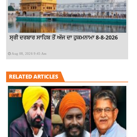
ਸ੍ਰੀ ਦਰਬਾਰ ਸਾਹਿਬ ਤੋਂ ਅੱਜ ਦਾ ਹੁਕਮਨਾਮਾ 8-8-2026
Aug 08, 2026 9:45 Am
RELATED ARTICLES