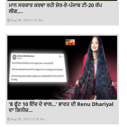
ਮਾਨ ਸਰਕਾਰ ਕਰਵਾ ਰਹੀ ਸ਼ੇਰ-ਏ-ਪੰਜਾਬ ਟੀ-20 ਕੱਪ
ਲੀਗ,...
Aug 08, 2026 6:26 Pm
‘8 ਫੁੱਟ 10 ਇੰਚ ਦੇ ਵਾਲ…’ ਭਾਰਤ ਦੀ Renu Dhariyal
ਦਾ ਗਿਨੀਜ਼...
Aug 08, 2026 12:59 Pm