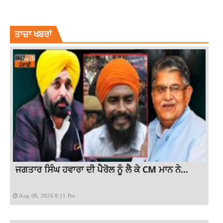
KISAN PROTEST IN PUNJAB
KISAN PROTEST LIVE
PARLIAMENT
PUNJABI FARMER IN DELHI
ਤਾਜ਼ਾ ਖਬਰਾਂ
ਜਗਤਾਰ ਸਿੰਘ ਹਵਾਰਾ ਦੀ ਪੈਰੋਲ ਨੂੰ ਲੈ ਕੇ CM ਮਾਨ ਨੇ...
Aug 08, 2026 8:11 Pm