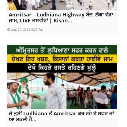
Amritsar – Ludhiana Highway ਬੰਦ, ਲੱਗਾ ਵੱਡਾ
ਜਾਮ, LIVE ਤਸਵੀਰਾਂ | Kisan...
Aug 20, 2021 6:29 Pm
ਜੇ ਤੁਸੀਂ Ludhiana ਤੋਂ Amritsar ਕਰ ਰਹੇ ਹੋ ਸਫਰ ਤਾਂ
ਆ ਸਕਦੀ ਹੈ...