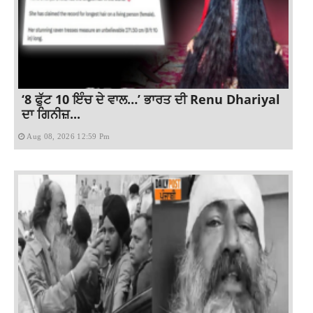
‘8 ਫੁੱਟ 10 ਇੰਚ ਦੇ ਵਾਲ…’ ਭਾਰਤ ਦੀ Renu Dhariyal
ਦਾ ਗਿਨੀਜ਼...
Aug 08, 2026 12:59 Pm