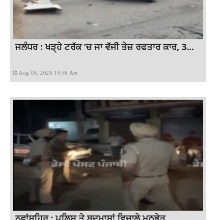
ਜਲੰਧਰ : ਖੜ੍ਹੇ ਟਰੱਕ ‘ਚ ਜਾ ਵੱਜੀ ਤੇਜ਼ ਰਫਤਾਰ ਕਾਰ, 3...
Aug 08, 2026 10:56 Am
ਨਵਾਂਸ਼ਹਿਰ : ਪੁਲਿਸ ਤੇ ਬਦਮਾਸ਼ਾਂ ਵਿਚਾਲੇ ਮੁਠਭੇੜ...