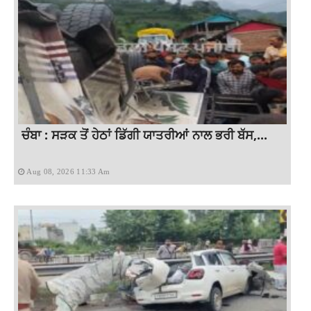
ਚੰਬਾ : ਸੜਕ ਤੋਂ ਹੇਠਾਂ ਡਿੱਗੀ ਯਾਤਰੀਆਂ ਨਾਲ ਭਰੀ ਬੱਸ,...
Aug 08, 2026 11:33 Am