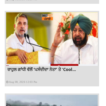
ਰਾਹੁਲ ਗਾਂਧੀ ਵੱਲੋਂ ‘ਪਸੰਦੀਦਾ ਨੇਤਾ’ ਤੇ ‘Cool...
Aug 08, 2026 12:03 Pm