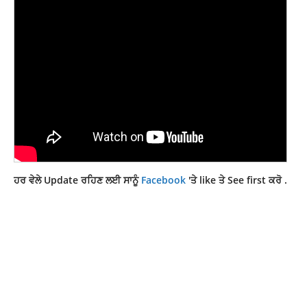
ਹਰ ਵੇਲੇ Update ਰਹਿਣ ਲਈ ਸਾਨੂੰ
Facebook
'ਤੇ like ਤੇ See first ਕਰੋ .
FARMER AGITATION IN PUNJAB
FARMER BILL 2020
FARMER BILL INDIA
FARMER PROTEST DELHI
FARMERS AGITATION
FARMERS AGITATION IN INDIA
FARMERS LEADERS
KHETI KANOON
KHETI KANOON PUNJAB
KISAN ANDOLAN HARYANA
KISAN ANDOLAN PUNJAB
KISAN PROTEST DELHI
KISAN PROTEST HARYANA