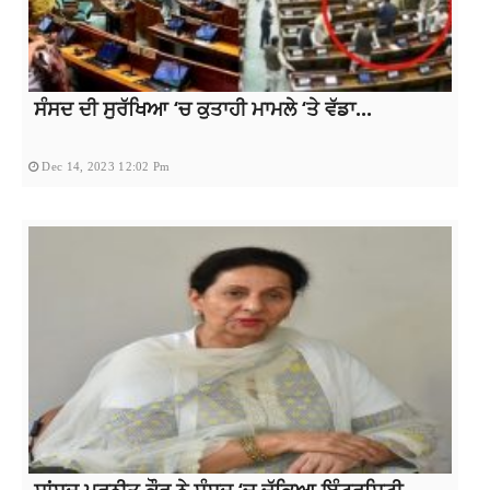
ਸੰਸਦ ਦੀ ਸੁਰੱਖਿਆ ‘ਚ ਕੁਤਾਹੀ ਮਾਮਲੇ ‘ਤੇ ਵੱਡਾ...
Dec 14, 2023 12:02 Pm
ਸਾਂਸਦ ਪ੍ਰਨੀਤ ਕੌਰ ਨੇ ਸੰਸਦ ‘ਚ ਚੁੱਕਿਆ ਇੰਟਰਸਿਟੀ...