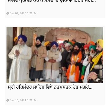
Dec 07, 2023 3:26 Pm
ਸ੍ਰੀ ਹਰਿਮੰਦਰ ਸਾਹਿਬ ਵਿਖੇ ਨਤਮਸਤਕ ਹੋਣ ਮਗਰੋਂ...
Dec 13, 2021 3:27 Pm