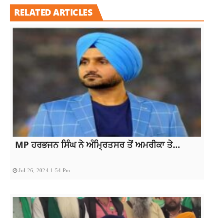
RELATED ARTICLES
MP ਹਰਭਜਨ ਸਿੰਘ ਨੇ ਅੰਮ੍ਰਿਤਸਰ ਤੋਂ ਅਮਰੀਕਾ ਤੇ...
Jul 26, 2024 1:54 Pm