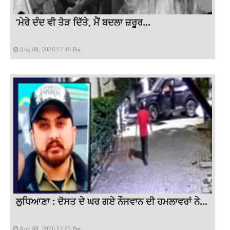
‘ਮੇਰੇ ਦੰਦ ਵੀ ਤੋੜ ਦਿੱਤੇ, ਮੈਂ ਬਦਲਾ ਜ਼ਰੂਰ...
Aug 08, 2026 12:49 Pm
ਲੁਧਿਆਣਾ : ਦੋਸਤ ਦੇ ਘਰ ਗਏ ਨੌਜਵਾਨ ਦੀ ਹਮਲਾਵਰਾਂ ਨੇ...
Aug 08, 2026 12:25 Pm