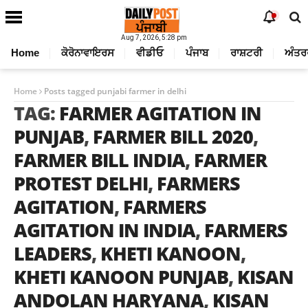
Aug 7, 2026, 5:28 pm
Home
ਕੋਰੋਨਾਵਾਇਰਸ
ਵੀਡੀਓ
ਪੰਜਾਬ
ਰਾਸ਼ਟਰੀ
ਅੰਤਰ
Home
Posts tagged punjabi farmer in delhi
TAG:
FARMER AGITATION IN
PUNJAB
,
FARMER BILL 2020
,
FARMER BILL INDIA
,
FARMER
PROTEST DELHI
,
FARMERS
AGITATION
,
FARMERS
AGITATION IN INDIA
,
FARMERS
LEADERS
,
KHETI KANOON
,
KHETI KANOON PUNJAB
,
KISAN
ANDOLAN HARYANA
,
KISAN