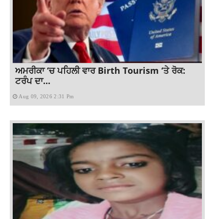
ਅਮਰੀਕਾ ‘ਚ ਪਹਿਲੀ ਵਾਰ Birth Tourism ‘ਤੇ ਰੋਕ:
ਟਰੰਪ ਦਾ...
Aug 09, 2026 2:31 Pm