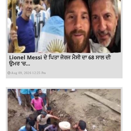
Lionel Messi ਦੇ ਪਿਤਾ ਜੋਰਜ ਮੈਸੀ ਦਾ 68 ਸਾਲ ਦੀ
ਉਮਰ ‘ਚ...
Aug 09, 2026 12:25 Pm