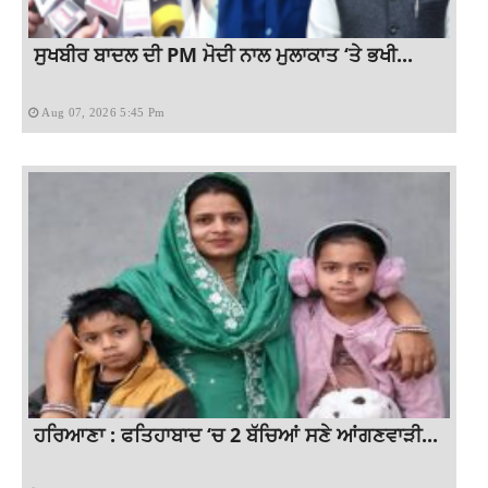
ਸੁਖਬੀਰ ਬਾਦਲ ਦੀ PM ਮੋਦੀ ਨਾਲ ਮੁਲਾਕਾਤ ‘ਤੇ ਭਖੀ...
Aug 07, 2026 5:45 Pm
ਹਰਿਆਣਾ : ਫਤਿਹਾਬਾਦ ‘ਚ 2 ਬੱਚਿਆਂ ਸਣੇ ਆਂਗਣਵਾੜੀ...