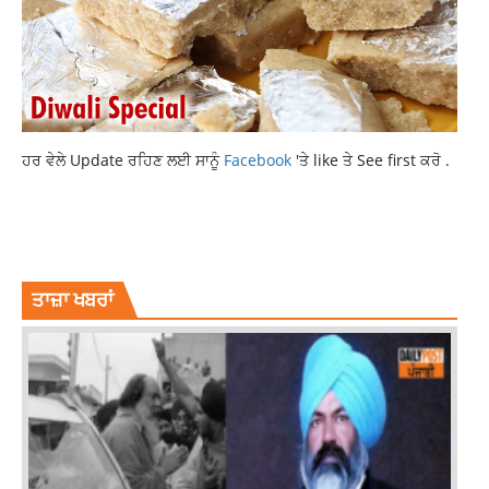
ਹਰ ਵੇਲੇ Update ਰਹਿਣ ਲਈ ਸਾਨੂੰ
Facebook
'ਤੇ like ਤੇ See first ਕਰੋ .
LATEST INTERNATIONAL NEWS
LATEST NEWS
LOCKDOWN IN RUSSIA
TOP NEWS
ਤਾਜ਼ਾ ਖਬਰਾਂ