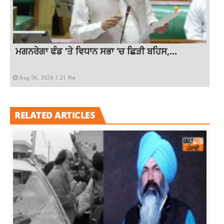
ਮਗਨਰੇਗਾ ਫੰਡ ‘ਤੇ ਵਿਧਾਨ ਸਭਾ ‘ਚ ਛਿੜੀ ਬਹਿਸ,...
Aug 06, 2026 1:21 Pm
RELATED ARTICLES