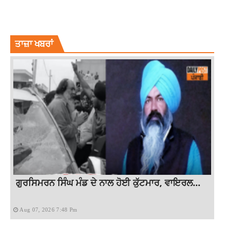
CAPTAIN AMRINDER SINGH
MAYAWATI
MAYAWATI SLAMS CONGRESS GOVT FOR POWER CRISIS
NATIONAL NEWS
PUNJAB NEWS
PUNJAB POWER CRISIS
ਤਾਜ਼ਾ ਖਬਰਾਂ
ਗੁਰਸਿਮਰਨ ਸਿੰਘ ਮੰਡ ਦੇ ਨਾਲ ਹੋਈ ਕੁੱਟਮਾਰ, ਵਾਇਰਲ...
Aug 07, 2026 7:48 Pm