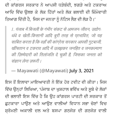
ਦੀ ਕਾਂਗਰਸ ਸਰਕਾਰ ਨੇ ਆਪਸੀ ਧੜੇਬੰਦੀ, ਝਗੜੇ ਅਤੇ ਟਕਰਾਅ
ਆਦਿ ਵਿੱਚ ਉਲਝ ਕੇ ਲੋਕ ਹਿੱਤਾਂ ਅਤੇ ਲੋਕ ਭਲਾਈ ਦੀ ਜ਼ਿੰਮੇਵਾਰੀ
ਤਿਆਗ ਦਿੱਤੀ ਹੈ, ਜਿਸ ਦਾ ਜਨਤਾ ਨੂੰ ਨੋਟਿਸ ਲੈਣ ਦੀ ਲੋੜ ਹੈ।’
1. पंजाब में बिजली के गंभीर संकट से आमजन-जीवन, उद्योग-
धंधे व खेती-किसानी आदि बुरी तरह से प्रभावित, जो यह
साबित करता है कि वहाँ की कांग्रेस सरकार आपसी गुटबाजी,
खींचतान व टकराव आदि में उलझकर जनहित व जनकल्याण
की ज़िम्मेदारी को तिलांजलि दे चुकी है, जिसका जनता को
संज्ञान लेना ज़रूरी।
— Mayawati (@Mayawati)
July 3, 2021
ਇਸ ਤੋਂ ਇਲਾਵਾ ਮਾਇਆਵਤੀ ਨੇ ਇੱਕ ਹੋਰ ਟਵੀਟ ਵੀ ਕੀਤਾ। ਜਿਸ
ਵਿੱਚ ਉਨ੍ਹਾਂ ਲਿਖਿਆ, ‘ਪੰਜਾਬ ਦਾ ਖੁਸ਼ਹਾਲ ਭਵਿੱਖ ਅਤੇ ਸੂਬੇ ਦੇ ਲੋਕਾਂ
ਦੀ ਭਲਾਈ ਇਸ ਵਿੱਚ ਹੈ ਕਿ ਉਹ ਕਾਂਗਰਸ ਪਾਰਟੀ ਦੀ ਸਰਕਾਰ ਤੋਂ
ਛੁਟਕਾਰਾ ਪਾਉਣ ਅਤੇ ਆਉਣ ਵਾਲੀਆਂ ਵਿਧਾਨ ਸਭਾ ਚੋਣਾਂ ਵਿਚ
ਸ਼੍ਰੋਮਣੀ ਅਕਾਲੀ ਦਲ ਅਤੇ ਬਸਪਾ ਗਠਜੋੜ ਦੀ ਗਠਜੋੜ ਵਾਲੀ