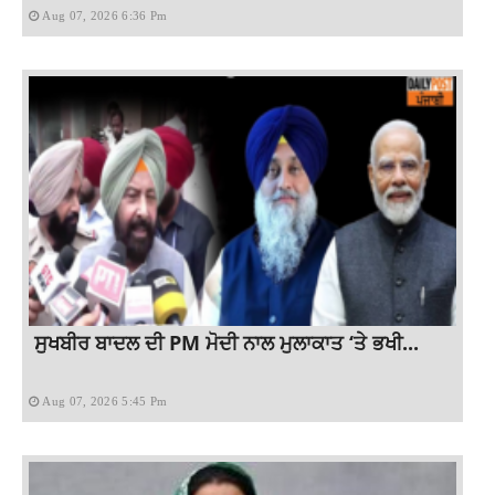
Aug 07, 2026 6:36 Pm
ਸੁਖਬੀਰ ਬਾਦਲ ਦੀ PM ਮੋਦੀ ਨਾਲ ਮੁਲਾਕਾਤ ‘ਤੇ ਭਖੀ...
Aug 07, 2026 5:45 Pm