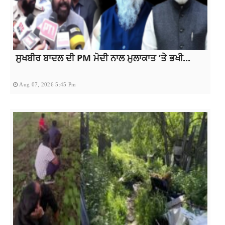
ਸੁਖਬੀਰ ਬਾਦਲ ਦੀ PM ਮੋਦੀ ਨਾਲ ਮੁਲਾਕਾਤ ‘ਤੇ ਭਖੀ...
Aug 07, 2026 5:45 Pm