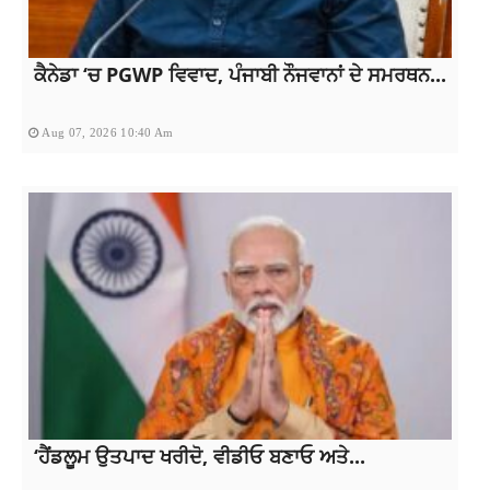
ਕੈਨੇਡਾ ‘ਚ PGWP ਵਿਵਾਦ, ਪੰਜਾਬੀ ਨੌਜਵਾਨਾਂ ਦੇ ਸਮਰਥਨ...
Aug 07, 2026 10:40 Am
‘ਹੈਂਡਲੂਮ ਉਤਪਾਦ ਖਰੀਦੋ, ਵੀਡੀਓ ਬਣਾਓ ਅਤੇ...