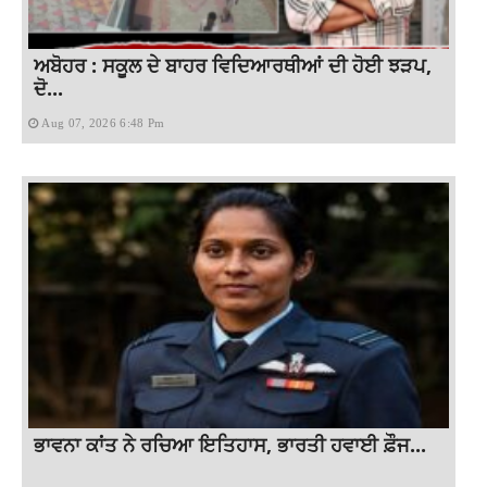
ਅਬੋਹਰ : ਸਕੂਲ ਦੇ ਬਾਹਰ ਵਿਦਿਆਰਥੀਆਂ ਦੀ ਹੋਈ ਝੜਪ,
ਦੋ...
Aug 07, 2026 6:48 Pm
ਭਾਵਨਾ ਕਾਂਤ ਨੇ ਰਚਿਆ ਇਤਿਹਾਸ, ਭਾਰਤੀ ਹਵਾਈ ਫ਼ੌਜ...