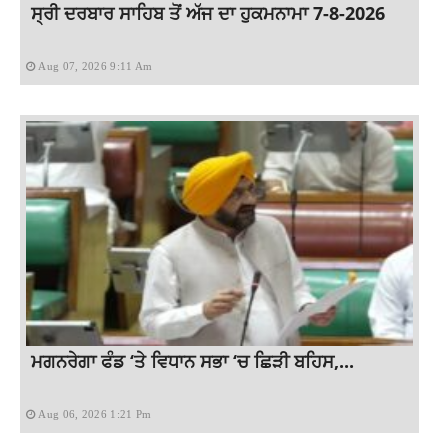
ਸ੍ਰੀ ਦਰਬਾਰ ਸਾਹਿਬ ਤੋਂ ਅੱਜ ਦਾ ਹੁਕਮਨਾਮਾ 7-8-2026
Aug 07, 2026 9:11 Am
ਮਗਨਰੇਗਾ ਫੰਡ ‘ਤੇ ਵਿਧਾਨ ਸਭਾ ‘ਚ ਛਿੜੀ ਬਹਿਸ,...
Aug 06, 2026 1:21 Pm