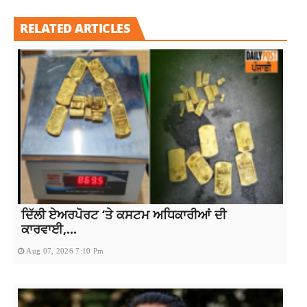
RELATED ARTICLES
ਦਿੱਲੀ ਏਅਰਪੋਰਟ ‘ਤੇ ਕਸਟਮ ਅਧਿਕਾਰੀਆਂ ਦੀ
ਕਾਰਵਾਈ,...
Aug 07, 2026 7:10 Pm