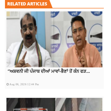
RELATED ARTICLES
“ਅਸ਼ਵਨੀ ਜੀ ਪੰਜਾਬ ਦੀਆਂ ਮਾਵਾਂ-ਭੈਣਾਂ ਤੋਂ ਕੰਨ ਫੜ...
Aug 06, 2026 12:44 Pm