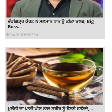
ਚੰਡੀਗੜ੍ਹ ਕੋਰਟ ਨੇ ਸਲਮਾਨ ਖਾਨ ਨੂੰ ਕੀਤਾ ਤਲਬ, Big
Boss...
Aug 06, 2026 9:37 Am
ਮੁਲੱਠੀ ਦਾ ਪਾਣੀ ਪੀਣ ਨਾਲ ਸਰੀਰ ਨੂੰ ਹੋਣਗੇ ਫਾਇਦੇ,...