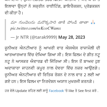
ਇਲਾਵਾ ਉਨ੍ਹਾਂ ਨੇ ਸਕ੍ਰੀਨ ਰਾਈਟਿੰਗ, ਡਾਇਰੈਕਸ਼ਨ, ਪ੍ਰੋਡਕਸ਼ਨ
ਵੀ ਕੀਤਾ ਹੈ।
మా గుండెలను మరొక్కసారి తాకి పోండి తాతా
pic.twitter.com/veKcoCWamx
— Jr NTR (@tarak9999)
May 28, 2023
ਜੂਨੀਅਰ ਐਨਟੀਆਰ ਨੂੰ ਆਖਰੀ ਵਾਰ ਐਸਐਸ ਰਾਜਾਮੌਲੀ ਦੀ
ਆਰਆਰਆਰ ਵਿੱਚ ਦੇਖਿਆ ਗਿਆ ਸੀ। ਇਸ ਫਿਲਮ ਦੇ ਗੀਤ ਨਟੂ
ਨਟੂ ਨੇ ਆਸਕਰ ਐਵਾਰਡ ਵੀ ਜਿੱਤਿਆ ਸੀ। ਇਸ ਤੋਂ ਬਾਅਦ ਹੁਣ
ਅਦਾਕਾਰਾ ਜਾਹਨਵੀ ਕਪੂਰ ਨਾਲ ਦੇਵਰਾ ਵਿੱਚ ਨਜ਼ਰ ਆਉਣਗੇ।
ਜੂਨੀਅਰ ਐਨਟੀਆਰ ਵੀ ਰਿਤਿਕ ਰੋਸ਼ਨ ਦੇ ਨਾਲ ਵਾਰ 2 ਲਈ ਆ
ਗਏ ਹਨ। ਇਸ ਫਿਲਮ ਦਾ ਨਿਰਦੇਸ਼ਨ ਅਯਾਨ ਮੁਖਰਜੀ ਕਰਨਗੇ।
ਹਰ ਵੇਲੇ Update ਰਹਿਣ ਲਈ ਸਾਨੂੰ
Facebook
'ਤੇ like ਤੇ See first ਕਰੋ .
BOLLYWOOD
JR NTR GETS EMOTIONAL
LATESTNEWS