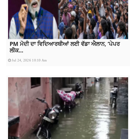
PM ਮੋਦੀ ਦਾ ਵਿਦਿਆਰਥੀਆਂ ਲਈ ਵੱਡਾ ਐਲਾਨ, ‘ਪੇਪਰ
ਲੀਕ...
Jul 24, 2026 10:10 Am