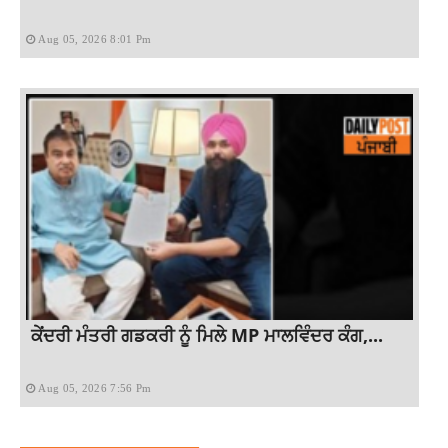
Aug 05, 2026 8:01 Pm
ਕੇਂਦਰੀ ਮੰਤਰੀ ਗਡਕਰੀ ਨੂੰ ਮਿਲੇ MP ਮਾਲਵਿੰਦਰ ਕੰਗ,...
Aug 05, 2026 7:56 Pm