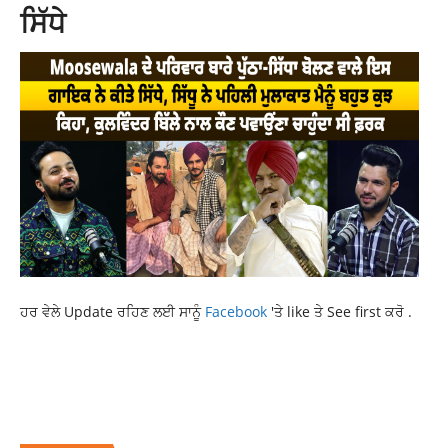
ਸਿੱਧੇ
ਹਰ ਵੇਲੇ Update ਰਹਿਣ ਲਈ ਸਾਨੂੰ
Facebook
'ਤੇ like ਤੇ See first ਕਰੋ .
ACCIDENT IN PUNJAB
CURRENT NEWS
CURRENT PUNJAB NEWS
KHANNA
KHANNA NEWS
LATEST NEWS
LATEST PUNJAB NEWS
LATEST PUNJABI NEWS
PUNJAB NEWS
PUNJABI NEWS
TOP NEWS